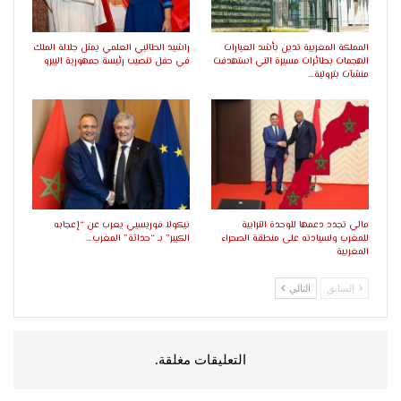
المملكة المغربية تدين بأشد العبارات
راشيد الطالبي العلمي يمثل جلالة الملك
الهجمات بطائرات مسيرة التي استهدفت
في حفل تنصيب رئيسة جمهورية البيرو
منشآت بترولية…
مالي تجدد دعمها للوحدة الترابية
نيكولا فوريسيي يعرب عن “إعجابه
للمغرب ولسيادته على منطقة الصحراء
الكبير” بـ “حداثة” المغرب…
المغربية
السابق
التالي
التعليقات مغلقة.