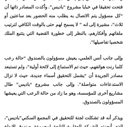
فتحت تحقيقا في خبايا مشروع “باديس”. وأكدت المصادر ذاتها أن
“كل مسؤول يتم الاتصال به يطلب منه الحضور بعد ساعتين أو
ثلاث”، مشيرة إلى انه ” لا يسمح لهم حتى بالوقت الكافي لترتيب
ملفاتهم وأفكارهم، بالنظر إلى خطورة القضية التي يتتبع الملك
شخصيا تفاصيلها”.
وإلى جانب أنس العلمي، يعيش مسؤولون بالصندوق “حالة رعب
كلما رنت هواتفهم، حيث تم الاستماع إلى لائحة أولية”، ولم تستبعد
مصادر الجريدة أن “يشمل التحقيق أسماء جديدة، حيث لا تزال
الاستدعاءات متواصلة”. وإلى جانب مشروع “باديس” طال
مشاريع أخرى للمؤسسة، وهو ما زاد من حالة الرعب التي يعيشها
المسؤولون بالصندوق.
ويذكر أنه قد تشكلت لجنة للتحقيق في المجمع السكني”باديس”،
الذي أنجزته الشركة العقارية التابعة لمجموعة صندوق الإيداع