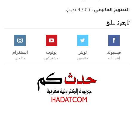
ا
لتصريح القانوني :
013/ 9 ص.ح،
تابعونا على
فيسبوك
تويتر
يوتوب
انستغرام
إعجابات
متابعين
مشتركين
متابعين