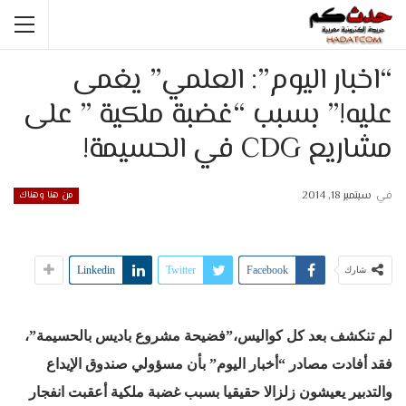
“اخبار اليوم”: العلمي” يغمى
عليه!” بسبب “غضبة ملكية ” على
مشاريع CDG في الحسيمة!
في
سبتمبر 18, 2014
من هنا وهناك
Linkedin
Twitter
Facebook
شارك
لم تنكشف بعد كل كواليس،”فضيحة مشروع باديس بالحسيمة”،
فقد أفادت مصادر “أخبار اليوم” بأن مسؤولي صندوق الإيداع
والتدبير يعيشون زلزالا حقيقيا بسبب غضبة ملكية أعقبت انفجار