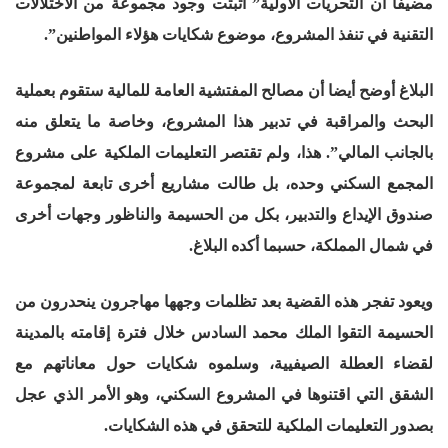
مضيفا أن التحريات الأولية” أثبتت وجود مجموعة من الاختلالات
التقنية في تنفذ المشروع، موضوع شكايات هؤلاء المواطنين”.
البلاغ أوضح أيضا أن مصالح المفتشية العامة للمالية ستقوم بعملية
البحث والمراقبة في تدبير هذا المشروع، وخاصة ما يتعلق منه
بالجانب المالي”. هذا، ولم تقتصر التعليمات الملكية على مشروع
المجمع السكني وحده، بل طالت مشاريع أخرى تابعة لمجموعة
صندوق الإيداع والتدبير، بكل من الحسيمة والناظور وجهات أخرى
في شمال المملكة، حسبما أكده البلاغ.
ويعود تفجر هذه القضية بعد تظلمات وجهها مهاجرون ينحدرون من
الحسيمة التقوا الملك محمد السادس خلال فترة إقامته بالمدينة
لقضاء العطلة الصيفيية، وسلموه شكايات حول معاناتهم مع
الشقق التي اقتنوها في المشروع السكني، وهو الأمر الذي عجل
بصدور التعليمات الملكية للتحقق في هذه الشكايات.