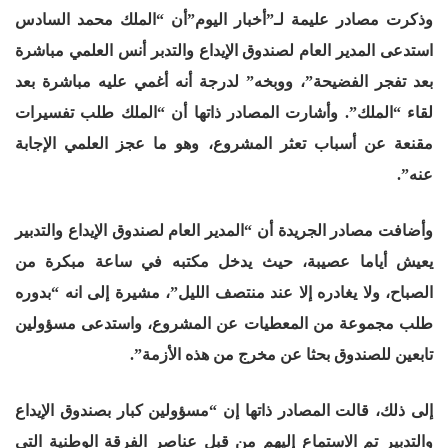
وذكرت مصادر عليمة لـ”أخبار اليوم”أن “الملك محمد السادس
استدعى المدير العام لصندوق الإيداع والتدبر أنس العلمي مباشرة
بعد تفجر الفضيحة”، ووبخه” لدرجة أنه أغمي عليه مباشرة بعد
لقاء “الملك”. وأشارت المصادر ذاتها أن “الملك طلب تفسيرات
مقنعة عن أسباب تعثر المشروع، وهو ما عجز العلمي الإجابة
عنه”.
وأضافت مصادر الجريدة أن “المدير العام لصندوق الإيداع والتدبير
يعيش أياما عصيبة، حيث يدخل مكتبه في ساعة مبكرة من
الصباح، ولا يغادره إلا عند منتصف الليل”، مشيرة إلى انه “بدوره
طلب مجموعة من المعطيات عن المشروع، واستدعى مسؤولين
تابعين للصندوق بحثا عن مخرج من هذه الأزمة”.
إلى ذلك، قالت المصادر ذاتها إن “مسؤولين كبار بصندوق الإيداع
والتدبير تم الاستماع إليهم من قبل عناصر الفرقة الوطنية التي