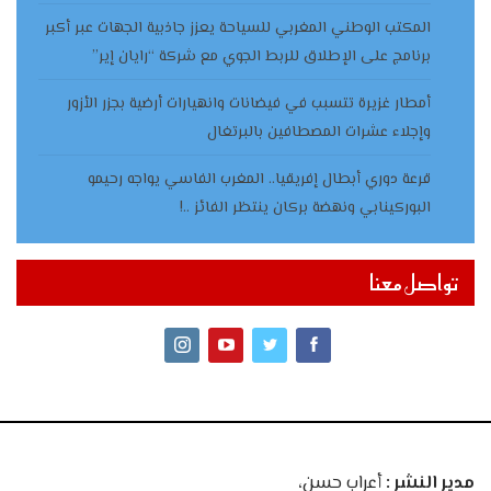
المكتب الوطني المغربي للسياحة يعزز جاذبية الجهات عبر أكبر
برنامج على الإطلاق للربط الجوي مع شركة “رايان إير”
أمطار غزيرة تتسبب في فيضانات وانهيارات أرضية بجزر الأزور
وإجلاء عشرات المصطافين بالبرتغال
قرعة دوري أبطال إفريقيا.. المغرب الفاسي يواجه رحيمو
البوركينابي ونهضة بركان ينتظر الفائز ..!
تواصل معنا
مدير النشر :
أعراب حسن،