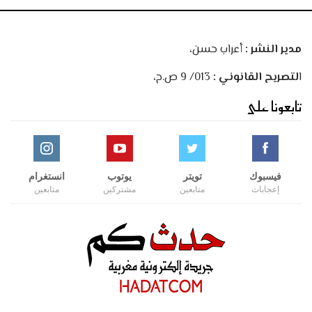
مدير النشر :
أعراب حسن،
ا
لتصريح القانوني :
013/ 9 ص.ح،
تابعونا على
فيسبوك
تويتر
يوتوب
انستغرام
إعجابات
متابعين
مشتركين
متابعين