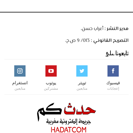
مدير النشر :
أعراب حسن،
ا
لتصريح القانوني :
013/ 9 ص.ح،
تابعونا على
فيسبوك
تويتر
يوتوب
انستغرام
إعجابات
متابعين
مشتركين
متابعين