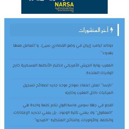
آخر المنشورات
دونالد ترامب: إيران في وضع اقتصادي سيئ.. و”تتعامل معها
بهدوء”
المغرب بوابة الجيش الأمريكي لاختبار الأنظمة العسكرية خارج
الولايات المتحدة
“نارسا” تعلن اعتماد نموذج موحد جديد لصفائح تسجيل
المركبات داخل المغرب وخارجه
لقجع في جهة سوس ماسة:اقول لكم كلمة واحدة هي
“المعقول” ولا يعني كثرة الوعود.. بل يعني تحديد الإمكانات،
والكلفة، والأولويات، والنتائج المنتظرة “الفيديو”