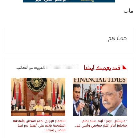
ماب
حدث كم
قد يعجبك ايضا
المزيد عن الكاتب
“فايننشال تايمز”: أزمة سبتة تضع
الاجتماع الوزاري لدعم القدس وأماكنها
سانشيز أمام اختبار سياسي وأمني غير…
المقدسة يؤكد على أهمية دور لجنة
القدس بقيادة…