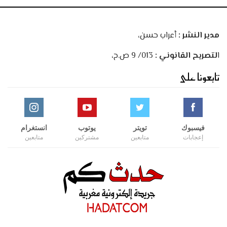
مدير النشر :
أعراب حسن،
ا
لتصريح القانوني :
013/ 9 ص.ح،
تابعونا على
فيسبوك
تويتر
يوتوب
انستغرام
إعجابات
متابعين
مشتركين
متابعين