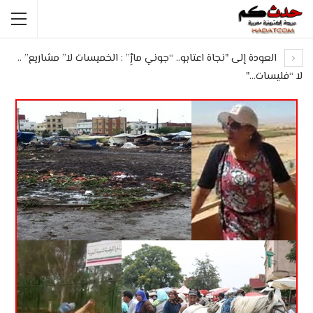
العودة إلى "نجاة اعتابو.. “جوني مارِْ” : الخميسات لا” مشاريع” ..
لا “فليسات…"