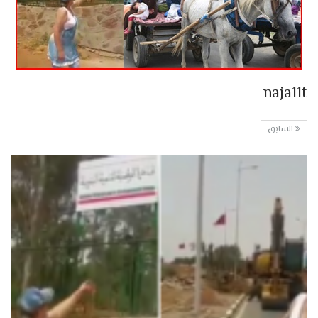
naja11t
السابق