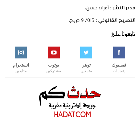
مدير النشر :
أعراب حسن،
ا
لتصريح القانوني :
013/ 9 ص.ح،
تابعونا على
فيسبوك
تويتر
يوتوب
انستغرام
إعجابات
متابعين
مشتركين
متابعين