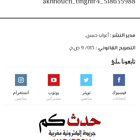
akhnouch_tinghir4_518635988
مدير النشر :
أعراب حسن،
ا
لتصريح القانوني :
013/ 9 ص.ح،
تابعونا على
فيسبوك
تويتر
يوتوب
انستغرام
إعجابات
متابعين
مشتركين
متابعين