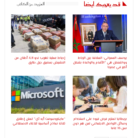
قد يعجبك ايضا
المزيد عن الكاتب
يوسف العمراني: العلاقة بين الرباط
إحباط عملية تهريب نحو 4,8 أطنان من
وواشنطن هي “الأقدم والواعدة بشكل
الحشيش بمضيق جبل طارق
أكبر في عصرنا
بريطانيا تعتزم فرض قيود على استخدام
“مايكروسوفت أيه آي” تعلن إطلاق
وسائل التواصل الاجتماعي لمن هم دون
ثلاثة نماذج أساسية للذكاء الاصطناعي
سن 16 عاما