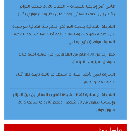
كأس أمم إفريقيا للسيدات – المغرب 2026 منتخب الجزائر
يتأهل إلى نصف النهائي بفوزه على نظيره الايفواري (2-1)
الشرطة القضائية بمدينة العرائش تفتح بحثا قضائيا مع سيدة
على خلفية تصريحات واتهامات زائفة أدلت بها مرشحة للهجرة
السرية لموقع إخباري وطني
حجز أزيد من 400 كلغ من الكوكايين في عملية أمنية قبالة
سواحل سينيس بالبرتغال
الإمارات تدين بأشد العبارات استهداف ناقلة تابعة لها أثناء
عبورها مضيق هرمز
الشرطة الإسبانية تفكك شبكة لتهريب المهاجرين بين الجزائر
وإسبانيا تتكون من 78 شخصا.. وتحجز 18 زورقا سريعا و 28
مليون دولار
تواصل معنا