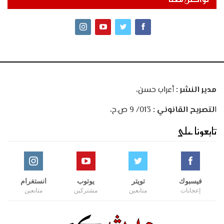
مدير النشر :
أعراب حسن،
ا
لتصريح القانوني :
013/ 9 ص.ح،
تابعونا على
فيسبوك
تويتر
يوتوب
انستغرام
إعجابات
متابعين
مشتركين
متابعين