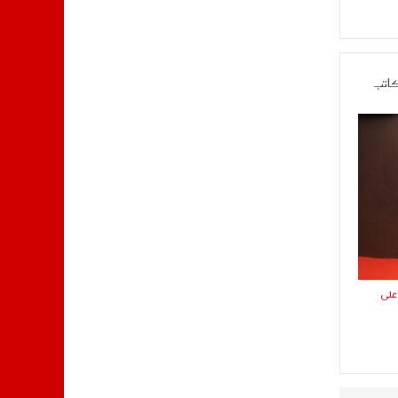
كاتب
 على