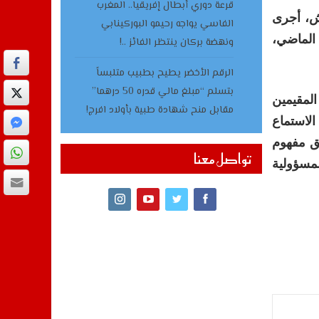
قرعة دوري أبطال إفريقيا.. المغرب
رش، أجرى
الفاسي يواجه رحيمو البوركينابي
 الماضي،
ونهضة بركان ينتظر الفائز ..!
الرقم الأخضر يطيح بطبيب متلبساً
بتسلم “مبلغ مالي قدره 50 درهما”
المقيمين
مقابل منح شهادة طبية بأولاد افرج!
لاستماع
لق مفهوم
تواصل معنا
لمسؤولية