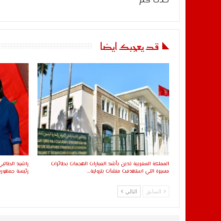
حدث كم
قد يعجبك ايضا
المملكة المغربية تدين بأشد العبارات الهجمات بطائرات
راشيد الطالب
مسيرة التي استهدفت منشآت بترولية…
رئيسة جمهورية
السابق
التالي