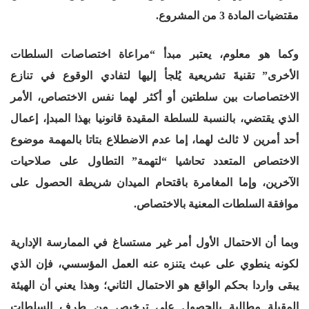
مقتضيات المادة 3 من المشروع.
وكما هو معلوم، يعتبر مبدأ “مراعاة اختصاصات السلطات
الأخرى” تقنيةَ تشريعية يُلجأ إليها لتفادي الوقوع في تنازع
الاختصاصات بين سلطتين أو أكثر لهما نفس الاختصاص، الأمر
الذي يقتضي، بالنسبة للسلطة المقيدة قانونيا بهذا المبدإ، إعمال
أحد أمرين لا ثالث لهما، إما عدم الاضطلاع بتاتا بالمهمة موضوع
الاختصاص المتعدد تحاشيا “لتهمة” التطاول على صلاحيات
الآخرين، وإما المغامرة باقتحام الميدان شريطة الحصول على
موافقة السلطات المعنية بالاختصاص.
وبما أن الاحتمال الأول أمر غير مستساغ في الممارسة الإدارية
لكونه ينطوي على عبث يتنزه عنه العمل المؤسسي، فإن الذي
يبقى واردا بحكم الواقع هو الاحتمال الثاني؛ وهذا يعني أن الهيئة
المقبلة مطالبة بالحصول على ترخيص من طرف السلطات