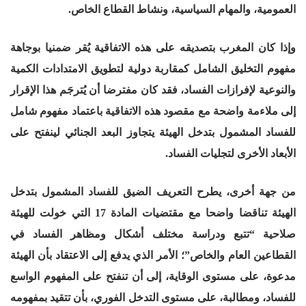
العمومية، والمهام السياسية، ونشاط القطاع الخاص.
وإذا كان المغرب بتصديقه على هذه الاتفاقية يُقر ضمنيا بوجاهة
مفهوم التخليق الشامل كمقاربة دولية لتطويق الامتدادات الكمية
والنوعية لإفرازات الفساد، فقد كان مفترضا أن يُترجَم هذا الإقرار
إلى ملاءمة واضحة مع مقصود هذه الاتفاقية باعتماد مفهوم شامل
للفساد المشمول بتدخل الهيئة يتجاوز البعد الجنائي لينفتح على
الأبعاد الأخرى لتجليات الفساد.
من جهة أخرى، يطرح التعريف الضيق للفساد المشمول بتدخل
الهيئة تناقضا واضحا مع مقتضيات المادة 17 التي خولت للهيئة
صلاحية “تتبع ودراسة مختلف أشكال ومظاهر الفساد في
القطاعين العام والخاص”؛ الأمر الذي يدفع إلى الاعتقاد بأن الهيئة
مدعوة، على مستوى الوقاية، إلى أن تنفتح على المفهوم الواسع
للفساد، ومطالبة، على مستوى التدخل الفوري، بأن تتقيد بمفهومه