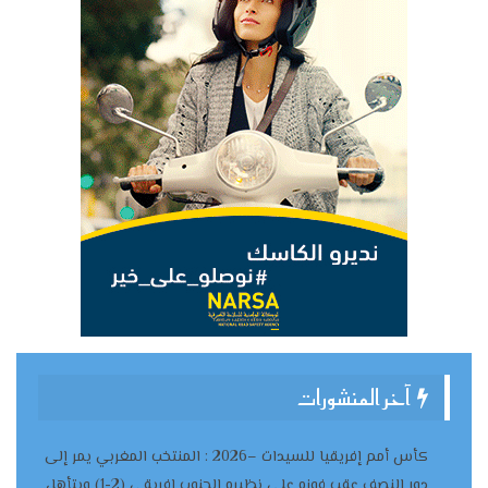
آخر المنشورات
كأس أمم إفريقيا للسيدات –2026 : المنتخب المغربي يمر إلى
دور النصف عقب فوزه على نظيره الجنوب إفريقي (2-1) ويتأهل