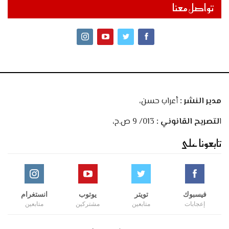
تواصل معنا
مدير النشر :
أعراب حسن،
ا
لتصريح القانوني :
013/ 9 ص.ح،
تابعونا على
فيسبوك
تويتر
يوتوب
انستغرام
إعجابات
متابعين
مشتركين
متابعين