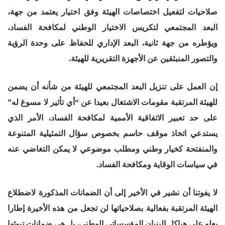
صلاحيات لتفعيل اختصاصات الهيئة وفق اختيار يعتمد من جهة،
البعد المجتمعي لتكريس الاختيار الوطني لمكافحة الفساد،
ويؤطره من جهة ثانية، البعد الإداري للحفاظ على وحدة الرؤية
والتصور المنبثقين عن الأجهزة التقريرية للهيئة.
إن العمل على تنزيل البعد المجتمعي للهيئة من شأنه أن يضمن
للهيئة المرتقبة مقومات الاشتغال بعيدا عن “أي تأثير لا مسوغ له”
على حد تعبير الاتفاقية الأممية لمكافحة الفساد، الأمر الذي
يستدعي اتخاذ موقف حاسم بخصوص سؤال التمثيلية المتنوعة
والمنفتحة كخيار وطني ومطلب موضوعي لا يمكن التغاضي عنه
في سياسات الوقاية ومكافحة الفساد.
لا يفوتنا أن نشير في الأخير إلى أن الضمانات المذكورة لاضطلاع
الهيئة المرتقبة بفعالية بصلاحياتها لن تجعل من هذه الأخيرة إطارا
يعلو على هياكل البنيان المؤسساتي الوطني، بل هي ضمانات تبوئها