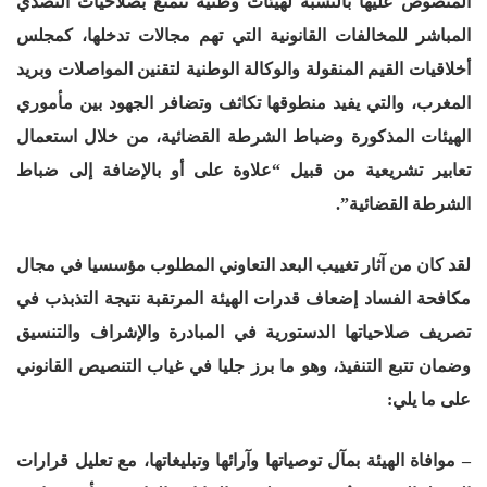
المنصوص عليها بالنسبة لهيئات وطنية تتمتع بصلاحيات التصدي
المباشر للمخالفات القانونية التي تهم مجالات تدخلها، كمجلس
أخلاقيات القيم المنقولة والوكالة الوطنية لتقنين المواصلات وبريد
المغرب، والتي يفيد منطوقها تكاثف وتضافر الجهود بين مأموري
الهيئات المذكورة وضباط الشرطة القضائية، من خلال استعمال
تعابير تشريعية من قبيل “علاوة على أو بالإضافة إلى ضباط
الشرطة القضائية”.
لقد كان من آثار تغييب البعد التعاوني المطلوب مؤسسيا في مجال
مكافحة الفساد إضعاف قدرات الهيئة المرتقبة نتيجة التذبذب في
تصريف صلاحياتها الدستورية في المبادرة والإشراف والتنسيق
وضمان تتبع التنفيذ، وهو ما برز جليا في غياب التنصيص القانوني
على ما يلي:
– موافاة الهيئة بمآل توصياتها وآرائها وتبليغاتها، مع تعليل قرارات