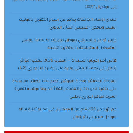
إلى مونديال 2027
منتدى رؤساء الجامعات يدافع عن رسوم التكوين بالتوقيت
الميسر ويرفض “تسييس الشأن التربوي”
فاس: أوزين والعسالي يقودان تحركات “السنبلة” بفاس
استعدادا للاستحقاقات الانتخابية المقبلة
كأس أمم إفريقيا للسيدات – المغرب 2026 منتخب الجزائر
يتأهل إلى نصف النهائي بفوزه على نظيره الايفواري (2-1)
الشرطة القضائية بمدينة العرائش تفتح بحثا قضائيا مع سيدة
على خلفية تصريحات واتهامات زائفة أدلت بها مرشحة للهجرة
السرية لموقع إخباري وطني
حجز أزيد من 400 كلغ من الكوكايين في عملية أمنية قبالة
سواحل سينيس بالبرتغال