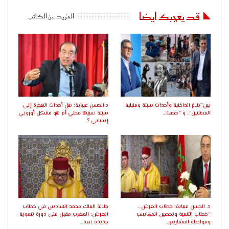
قد يعجبك ايضا
المزيد عن الكاتب
بين”بلاغ الداخلية وأحداث سبتة ومليلية
د.الحسن عبيابة: هل أحداث الهجرة إلى
المحتلتين”.. و “صمت…
سبتة سببها محلي أم هو مشكل أوروبي
إسباني ؟
د. الحسن عبيابة: خطاب العرش ..
جلالة الملك محمد السادس في خطاب
“خطاب التنمية وتحصين المكاسب
العرش: المغرب مقبل على دورة تنموية
ومواصلة المشاريع…
جديدة بعد…