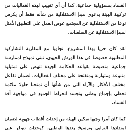
الفساد بمسؤولية جماعية، كما أن أي تغييب لهذه الفعاليات من
تركيبة الهيئة بدعوى مبدإ الاستقلالية من شأنه فقط أن يكرس
نوعا من الاستقلالية عن المجتمع عوض العمل على التطبيق الأمثل
لمبدإ الاستقلالية عن السلطات.
لقد كان حريا بهذا المشروع، تجاوبا مع المقاربة التشاركية
المطلوبة خصوصا في هذا الورش الحيوي، تبني نموذج لممارسة
جماعية منضبطة بقواعد الحكامة الجيدة تنهض على تمثيلية
متنوعة ومتوازنة ومنفتحة على مختلف الفعاليات، لضمان تفاعل
مختلف الأفكار والآراء التي من شأنها أن تمنحنا حلولا ملائمة
تحظى بإجماع وطني وتجسد انخراط الجميع في مواجهة آفة
الفساد.
كما كان أمرا وجيها تمكين الهيئة من إحداث أقطاب جهوية لضمان
امتدادها الترابي وترسيخ بعدها الوطني، كوحدات تتوفر على