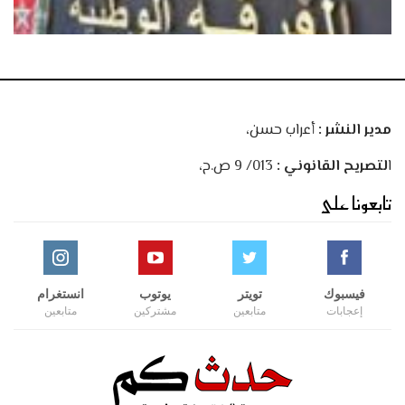
مدير النشر :
أعراب حسن،
ا
لتصريح القانوني :
013/ 9 ص.ح،
تابعونا على
فيسبوك
تويتر
يوتوب
انستغرام
إعجابات
متابعين
مشتركين
متابعين