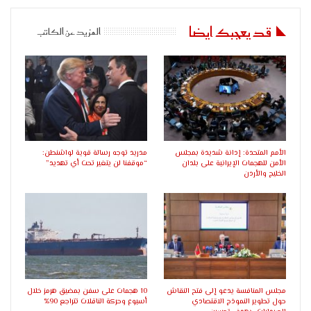
قد يعجبك ايضا
المزيد عن الكاتب
الأمم المتحدة: إدانة شديدة بمجلس
مدريد توجه رسالة قوية لواشنطن:
الأمن للهجمات الإيرانية على بلدان
“موقفنا لن يتغير تحت أي تهديد”
الخليج والأردن
مجلس المنافسة يدعو إلى فتح النقاش
10 هجمات على سفن بمضيق هرمز خلال
حول تطوير النموذج الاقتصادي
أسبوع وحركة الناقلات تتراجع 90%