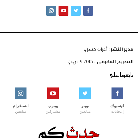
مدير النشر :
أعراب حسن،
ا
لتصريح القانوني :
013/ 9 ص.ح،
تابعونا على
فيسبوك
تويتر
يوتوب
انستغرام
إعجابات
متابعين
مشتركين
متابعين