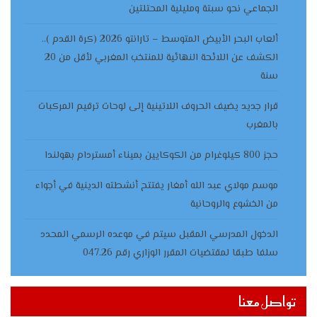
الجماعي نحو سبتة ومليلية المحتلتين
ألعاب البحر الأبيض المتوسط – تارانتو 2026 (كرة القدم )..
الكشف عن اللائحة النهائية للمنتخب المغربي لأقل من 20
سنة
قرار جديد يضيف الحروف اللاتينية إلى لوحات ترقيم المركبات
بالمغرب
حجز 800 كيلوغرام من الكوكايين بميناء أمستردام بهولندا
موسم مولاي عبد الله أمغار يفتتح أنشطته الدينية في أجواء
من الخشوع والروحانية
الدخول المدرسي المقبل سیتم في موعده الرسمي المحدد
سلفا طبقا لمقتضیات المقرر الوزاري رقم 047.26
تواصل معنا