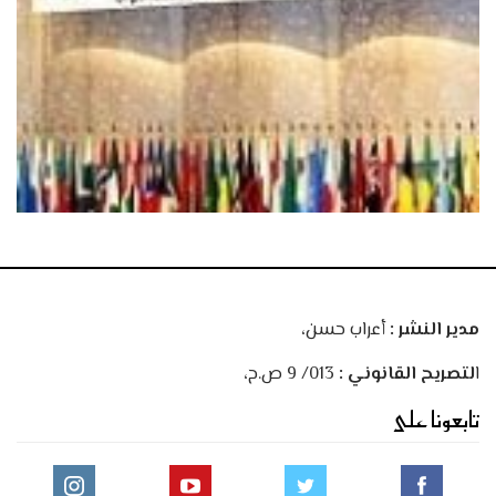
مدير النشر :
أعراب حسن،
ا
لتصريح القانوني :
013/ 9 ص.ح،
تابعونا على