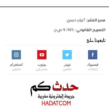
مدير النشر :
أعراب حسن،
ا
لتصريح القانوني :
013/ 9 ص.ح،
تابعونا على
فيسبوك
تويتر
يوتوب
انستغرام
إعجابات
متابعين
مشتركين
متابعين