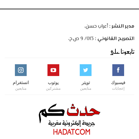
مدير النشر :
أعراب حسن،
ا
لتصريح القانوني :
013/ 9 ص.ح،
تابعونا على
فيسبوك
تويتر
يوتوب
انستغرام
إعجابات
متابعين
مشتركين
متابعين