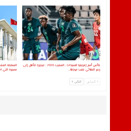
كأس أمم إفريقيا للسيدات ـ المغرب 2026 : نيجيريا تتأهل إلى
المملكة المغر
ربع النهائي عقب فوزها…
مسيرة التي ا
السابق
التالي