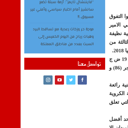
“فايننشال تايمز”: أزمة سبتة تضع
سانشيز أمام اختبار سياسي وأمني غير
ا التفوق
مسبوق..!!
 الامير
موجة حر وزخات رعدية مع تساقط البرد
ية نظيفة
وهبات رياح من اليوم الخميس إلى
ثالثة من
السبت بعدد من مناطق المملكة
2.
وتعاقب على تسجيل أهداف “أسود الأطلس” كل من حكيم زياش (د 19 ض ج
تواصل معنا
و 61) و خالد بوطيب الهدف (د27) وأشرف حكيمي (د 72) و فيصل فجر (86) و
 تشجيعية فنية رائعة
الكروية
لتي تعلق
أحد أفضل
دان إلا