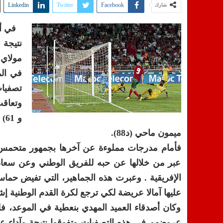
Linkedin
Twitter
Facebook
شارك
في أم
نتيجة
مولاي 
في الم
تصفيات 
ميمون ماحي (د88).
عبر من خلالها عن حبه للفريق الوطني وعن سعادت
الإفريقية . وعبرت هذه الجماهير، التي تفيض حماس
عليها آمالا عريضة لكي ترجع لكرة القدم الوطنية إشع
وكان أصدقاء العميد المهدي بنعطية في الموعد، فلم
عروضهم في هذه التصفيات وتفوقوا نتيجة وآداء ع