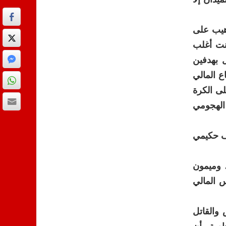
رهيب على
انت أغلب
 بهدفين
ع المالي
ى الكرة
الهجومي
رف حكيمي
 وميمون
 المالي
والقاتل