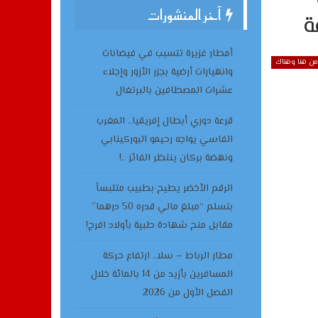
آخر المنشورات
ة
أمطار غزيرة تتسبب في فيضانات
من هنا وهناك
وانهيارات أرضية بجزر الأزور وإجلاء
عشرات المصطافين بالبرتغال
قرعة دوري أبطال إفريقيا.. المغرب
الفاسي يواجه رحيمو البوركينابي
ونهضة بركان ينتظر الفائز ..!
الرقم الأخضر يطيح بطبيب متلبساً
بتسلم “مبلغ مالي قدره 50 درهما”
مقابل منح شهادة طبية بأولاد افرج!
مطار الرباط – سلا.. ارتفاع حركة
المسافرين بأزيد من 14 بالمائة خلال
الفصل الأول من 2026