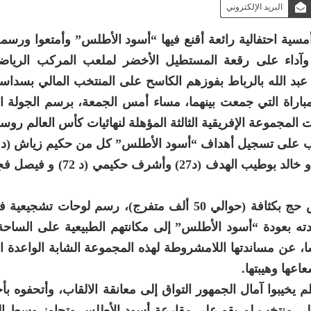
البريد الإلكتروني
سية احتفالية رائعة أقنع فيها “أسود الأطلس” وأمتعوا ورسمو
 وآداء على رقعة المستطيل الأخضر لملعب المركب الرياضي
عبد الله بالرباط بفوزهم الكاسح على المنتخب المالي بسداس
باراة التي جمعت بينهما، مساء أمس الجمعة، برسم الجولة ال
المجموعة الإفريقية الثالثة المؤهلة لنهائيات كأس العالم روسيا 018
فأمام مدرجات مملوءة عن آخرها بجمهور متحمس حج بكثافة (حوالي 50 ألف متفرج)، رسم لوحات
ه بعودة “أسود الأطلس” إلى مكانتهم الطبيعية على الساحة 
ا، عن مساندتها اللامشروطة لهذه المجموعة الشابة الواعدة ا
اعها وهيبتها.
 يخيبوا آمال الجمهور التواق إلى معانقة الالقاب، وأتحفوه ب
لى منتخب لم يقو على مقارعة أسود الأطلس وتجاوز وسط المي