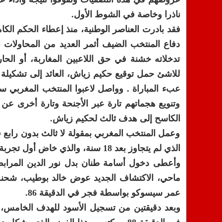
ناذرا وخاصة في الشوط الأول.
فقد بادرت العناصر الوطنية، منذ إعطاء الحكم الك
دفاع المنتخب الضيف أثمر العديد من المحاولات ا
تدخلاته خشنة في حق اللاعبين المغاربة، أو الح
للاشئ حمل توقيع حكيم زياش، العائد إلى تشكيلة ا
عبء المباراة . وواصل لاعبوا المنتخب المغربي 
وتنويع هجماتهم تارة عبر الأجنحة وتارة أخرى ع
الكاسح إلى هدف ثالث لحكيم زياش.
وعمل المنتخب المغربي بمقولة لا ثالث بدون رابع
الذي لم يتجاوز بعد 18 سنة، والذي خاض أول تجربة له مع أسود الأطلس.
وأعطى دخول أسامة طنان بدل نور الدين المراب
ماحي، الاكتشاف الجديد عوض خالد بوطيب، شحنة 
عمر سيسوكو بواسطة فجر في الدقيقة 86.
وبعد دقيقتين من تسجيل الأسود للهدف الخامس، 