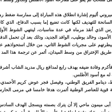
اميروني أليوم إشارة انطلاق هذه المباراة إلى ممارسة ضغط 
لسانحة للتهديف لكنها كانت تضيع إما بسبب الدفاع، الذي ك
ارس الذي أنقذ مرماه في عدة مناسبات، لينتهي الشوط الأول
لأسود، وخالد بوطيب، الوافد الجديد، وذلك بعد أن تحمل الدفا
سيطرتهم على مجريات الشوط الثاني، من خلال استحواذهم عل
ن طريق الإختراق من وسط الميدان، أثمر عن ترجمة هذا المد 
 فأكرم وفادة ضيفه بهدف رابع لمدافع ريال مدريد الشاب أش
ط، دينامو الفريق الوطني، وفيصل فجر عوض كريم الأحمدي،
قوية للعناصر الوطنية أثمرت هدفا خامسا في مرمى الحارس
أبى ميمون ماحي إلا أن يترك بصمته ويسجل الهدف السادس 