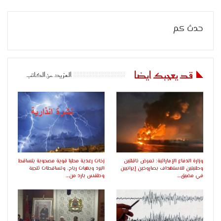
حدث كم
قد يعجبك ايضا
المزيد عن الكاتب
وزارة الدفاع الإماراتية: تعرض ناقلتين
زخات رعدية محليا قوية مصحوبة بتساقط
وطنيتين للاستهداف بصاروخين إيرانيين
البرد وبهبات رياح، وتساقطات ثلجية
في مضيق…
وطقس بارد من…