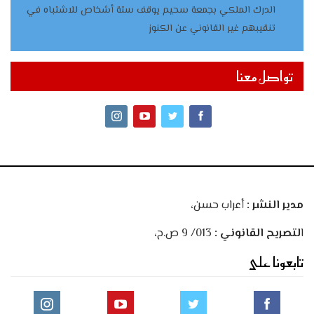
الدرك الملكي بجمعة سحيم يوقف ستة أشخاص للاشتباه في
تنقيبهم غير القانوني عن الكنوز
تواصل معنا
مدير النشر :
أعراب حسن،
ا
لتصريح القانوني :
013/ 9 ص.ح،
تابعونا على