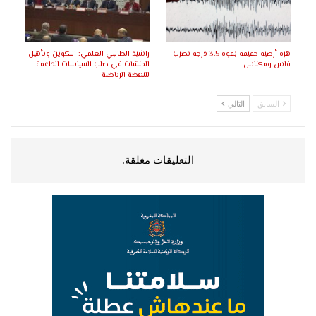
هزة أرضية خفيفة بقوة 3.5 درجة تضرب
راشيد الطالبي العلمي: التكوين وتأهيل
فاس ومكناس
المنشآت في صلب السياسات الداعمة
للنهضة الرياضية
السابق
التالي
التعليقات مغلقة.