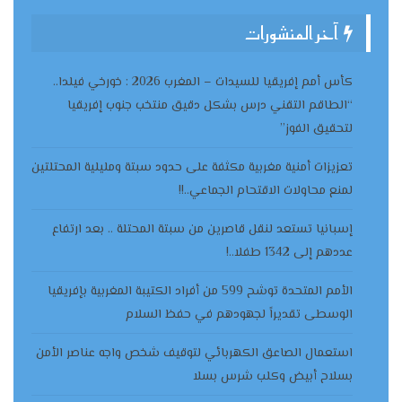
آخر المنشورات
كأس أمم إفريقيا للسيدات – المغرب 2026 : خورخي فيلدا..
“الطاقم التقني درس بشكل دقيق منتخب جنوب إفريقيا
لتحقيق الفوز”
تعزيزات أمنية مغربية مكثفة على حدود سبتة ومليلية المحتلتين
لمنع محاولات الاقتحام الجماعي..!!
إسبانيا تستعد لنقل قاصرين من سبتة المحتلة .. بعد ارتفاع
عددهم إلى 1342 طفلا..!
الأمم المتحدة توشح 599 من أفراد الكتيبة المغربية بإفريقيا
الوسطى تقديراً لجهودهم في حفظ السلام
استعمال الصاعق الكهربائي لتوقيف شخص واجه عناصر الأمن
بسلاح أبيض وكلب شرس بسلا