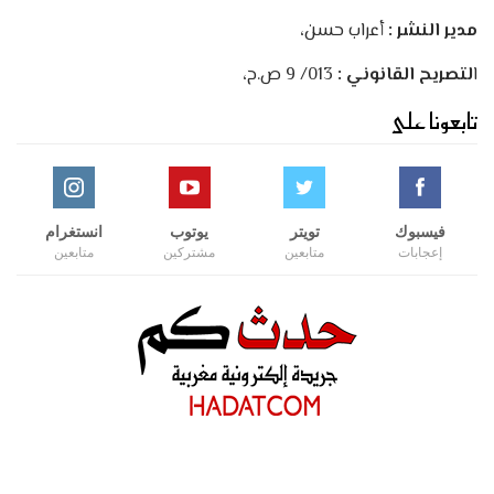
مدير النشر :
أعراب حسن،
ا
لتصريح القانوني :
013/ 9 ص.ح،
تابعونا على
فيسبوك
تويتر
يوتوب
انستغرام
إعجابات
متابعين
مشتركين
متابعين