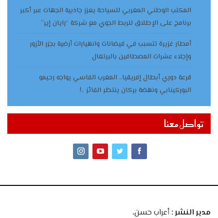
المكتب الوطني المغربي للسياحة يعزز جاذبية الجهات عبر أكبر
برنامج على الإطلاق للربط الجوي مع شركة “رايان إير”
أمطار غزيرة تتسبب في فيضانات وانهيارات أرضية بجزر الأزور
وإجلاء عشرات المصطافين بالبرتغال
قرعة دوري أبطال إفريقيا.. المغرب الفاسي يواجه رحيمو
البوركينابي ونهضة بركان ينتظر الفائز ..!
تواصل معنا
مدير النشر :
أعراب حسن،