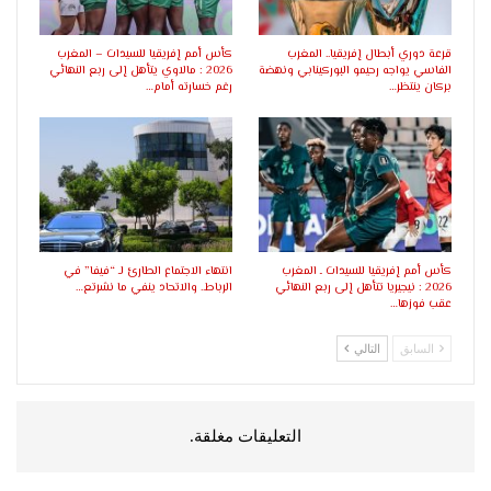
قرعة دوري أبطال إفريقيا.. المغرب
كأس أمم إفريقيا للسيدات – المغرب
الفاسي يواجه رحيمو البوركينابي ونهضة
2026 : مالاوي يتأهل إلى ربع النهائي
بركان ينتظر…
رغم خسارته أمام…
كأس أمم إفريقيا للسيدات ـ المغرب
انتهاء الاجتماع الطارئ لـ “فيفا” في
2026 : نيجيريا تتأهل إلى ربع النهائي
الرباط.. والاتحاد ينفي ما نشرتع…
عقب فوزها…
السابق
التالي
التعليقات مغلقة.