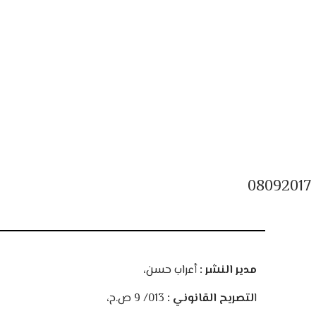
08092017
مدير النشر :
أعراب حسن،
ا
لتصريح القانوني :
013/ 9 ص.ح،