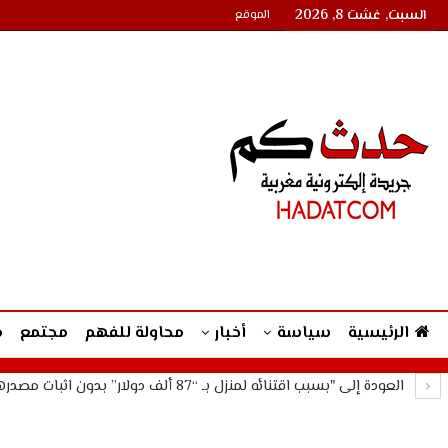
السبت, غشت 8, 2026
الموقع
الرئيسية
سياسة
أخبار
محاولة للفهم
مجتمع
م
العودة إلى "بسبب اقتنائه لمنزل بـ “87 ألف دولار” بدون اثبات مصدرها : القضاء الارجنتيني يأمر بإحالة…"