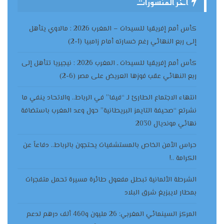
آخر المنشورات
كأس أمم إفريقيا للسيدات – المغرب 2026 : مالاوي يتأهل
إلى ربع النهائي رغم خسارته أمام زامبيا (1-2)
كأس أمم إفريقيا للسيدات ـ المغرب 2026 : نيجيريا تتأهل إلى
ربع النهائي عقب فوزها العريض على مصر (6-2)
انتهاء الاجتماع الطارئ لـ “فيفا” في الرباط.. والاتحاد ينفي ما
نشرتع “صحيفة التايمز البريطانية” حول وعد المغرب باستضافة
نهائي مونديال 2030
حراس الأمن الخاص بالمستشفيات يحتجون بالرباط.. دفاعاً عن
الكرامة ..!
الشرطة الألمانية تبطل مفعول طائرة مسيرة تحمل متفجرات
بمطار لايبزيغ شرق البلاد
المركز السينمائي المغربي: 26 مليون و460 ألف درهم لدعم