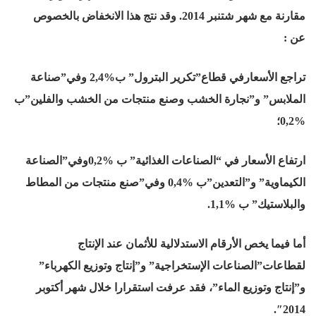
مقارنة مع شهر شتنبر 2014
.
وقد نتج هذا الانخفاض بالخصوص
عن
:
تراجع الأسعارفي قطاع”تكرير البترول” ب
2,4%
وفي”صناعة
الملابس” و”نجارة الخشب وصنع منتجات من الخشب والفلين”ب
0,2%
؛
ارتفاع الأسعار في “الصناعات الغذائية” ب
0,2%
وفي”الصناعة
الكيماوية” و”التعدين”ب
0,4%
وفي”صنع منتجات من المطاط
والبلاستيك” ب
1,1%
.
أما فيما يخص الأرقام الاستدلالية للأثمان عند الإنتاج
لقطاعات”الصناعات الإستخراجية” و”إنتاج وتوزيع الكهرباء”
و”إنتاج وتوزيع الماء”، فقد عرفت استقرارا خلال شهر أكتوبر
2014″.