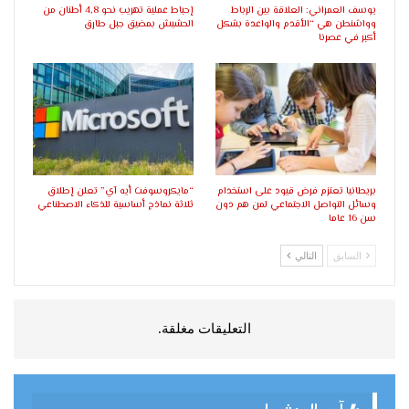
يوسف العمراني: العلاقة بين الرباط
إحباط عملية تهريب نحو 4,8 أطنان من
وواشنطن هي “الأقدم والواعدة بشكل
الحشيش بمضيق جبل طارق
أكبر في عصرنا
بريطانيا تعتزم فرض قيود على استخدام
“مايكروسوفت أيه آي” تعلن إطلاق
وسائل التواصل الاجتماعي لمن هم دون
ثلاثة نماذج أساسية للذكاء الاصطناعي
سن 16 عاما
السابق
التالي
التعليقات مغلقة.