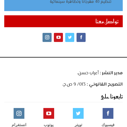
تنظيم 40 مهرجانا وتظاهرة سينمائية
تواصل معنا
مدير النشر :
أعراب حسن،
ا
لتصريح القانوني :
013/ 9 ص.ح،
تابعونا على
فيسبوك
تويتر
يوتوب
انستغرام