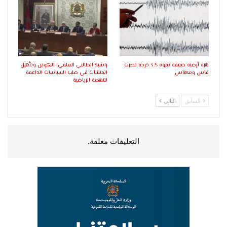
هزة أرضية خفيفة بقوة 3.5 درجة تضرب
راشيد الطالبي العلمي: التكوين وتأهيل
فاس ومكناس
المنشآت في صلب السياسات الداعمة
للنهضة الرياضية
السابق
التالي
التعليقات مغلقة.