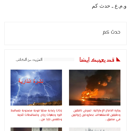
و.م.ع ـ حدث كم
حدث كم
قد يعجبك ايضا
المزيد عن الكاتب
وزارة الدفاع الإماراتية: تعرض ناقلتين
زخات رعدية محليا قوية مصحوبة بتساقط
وطنيتين للاستهداف بصاروخين إيرانيين
البرد وبهبات رياح، وتساقطات ثلجية
في مضيق…
وطقس بارد من…