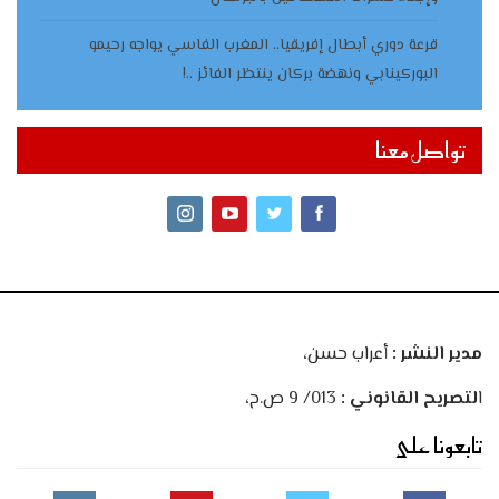
قرعة دوري أبطال إفريقيا.. المغرب الفاسي يواجه رحيمو
البوركينابي ونهضة بركان ينتظر الفائز ..!
تواصل معنا
مدير النشر :
أعراب حسن،
ا
لتصريح القانوني :
013/ 9 ص.ح،
تابعونا على