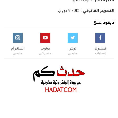
مدير النشر :
أعراب حسن،
ا
لتصريح القانوني :
013/ 9 ص.ح،
تابعونا على
فيسبوك
تويتر
يوتوب
انستغرام
إعجابات
متابعين
مشتركين
متابعين