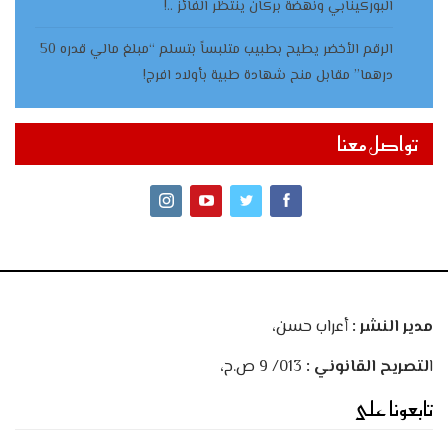
البوركينابي ونهضة بركان ينتظر الفائز ..!
الرقم الأخضر يطيح بطبيب متلبساً بتسلم “مبلغ مالي قدره 50
درهما” مقابل منح شهادة طبية بأولاد افرج!
تواصل معنا
مدير النشر :
أعراب حسن،
ا
لتصريح القانوني :
013/ 9 ص.ح،
تابعونا على