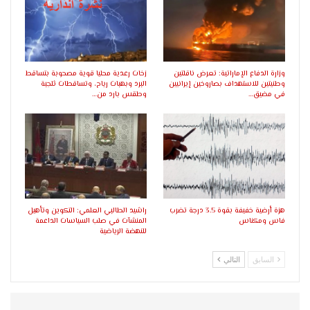
وزارة الدفاع الإماراتية: تعرض ناقلتين
زخات رعدية محليا قوية مصحوبة بتساقط
وطنيتين للاستهداف بصاروخين إيرانيين
البرد وبهبات رياح، وتساقطات ثلجية
في مضيق…
وطقس بارد من…
هزة أرضية خفيفة بقوة 3.5 درجة تضرب
راشيد الطالبي العلمي: التكوين وتأهيل
فاس ومكناس
المنشآت في صلب السياسات الداعمة
للنهضة الرياضية
السابق
التالي