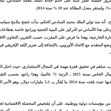
رور خمسة عشر سنة على حكم جلالة الملك محمد السادس، سُجّ
اح، أنه منذ تولي الملك محمد السادس الحكم، بدأت تتضح ملامح سياسة
لى هذا الأساس تم التركيز على البنية التحتية وبرامج خاصة بقطاعات
لفلاحي، ورؤية 2020 للسياحة، والتجارة الخارجية، وهذا ما فرض على المغرب، حسب التقرير، التعاون
ع المتقدم مع الاتحاد الأوروبي، بالإضافة إلى تعزيز البُعد الإفريقي ف
.
مغرب، ساهم في تحقيق قفزة مهمة في المجال الاستثماري، حيث احتل 
تصنيف للتقرير الاستباقي للبنك الدولي حول مناخ الأعمال الخاص بسنة 2015 ، الرتبة 71 عالميا، وه
الاستثمارات الأجنبية المباشرة التي تمكن المغرب من جذبها حيث بلغت سنة 2014 ما يُقدَّر بــ 5,3 
ة من مؤسسات دولية ووطنية، على أن تشخيص المحصلة الاقتصادية لجل