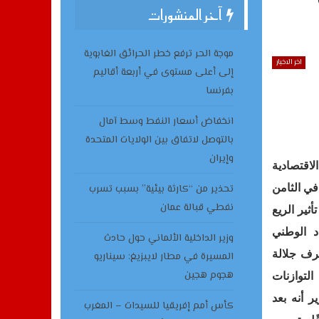
آخر المنشورات
موجة الحر ترفع خطر الحرائق الغابوية
اخر الاخبار
إلى أعلى مستوى في أربعة أقاليم
بفرنسا
انخفاض أسعار النفط وسط آمال
بالتوصل لاتفاق بين الولايات المتحدة
وإيران
لاقتصادية
ي الثامن
تحذير من “كارثة بيئية” بسبب تسرب
نفطي قبالة عمان
ثير الريع
اد الوطني
وزير الداخلية الألماني حول حادث
رف جلالة
المسيرة في مطار لايبزيغ: سيناريو
هجوم هجين
لتوازنات
ير أنه بعد
كأس أمم إفريقيا للسيدات – المغرب