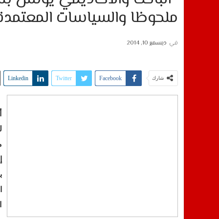
ملحوظا والسياسات المعتمدة 
في
ديسمبر 10, 2014
Linkedin
Twitter
Facebook
شارك
أ
ل
م
إ
ب
ا
ا