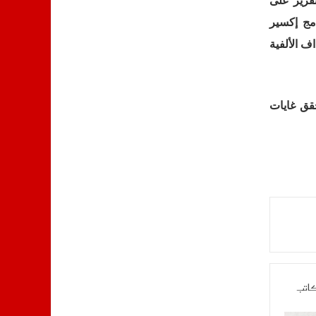
تقرير على
مج إكسير
ف الألفية
قق غايات
كاتب