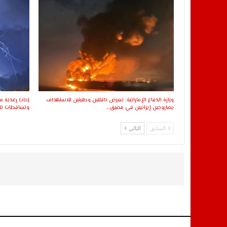
وزارة الدفاع الإماراتية: تعرض ناقلتين وطنيتين للاستهداف
زخات رعدية مح
بصاروخين إيرانيين في مضيق…
وتساقطات ثل
السابق
التالي