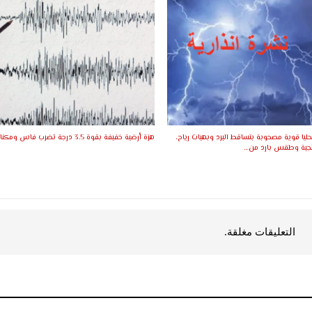
ليا قوية مصحوبة بتساقط البرد وبهبات رياح،
هزة أرضية خفيفة بقوة 3.5 درجة تضرب فاس ومكناس
جية وطقس بارد من…
التعليقات مغلقة.