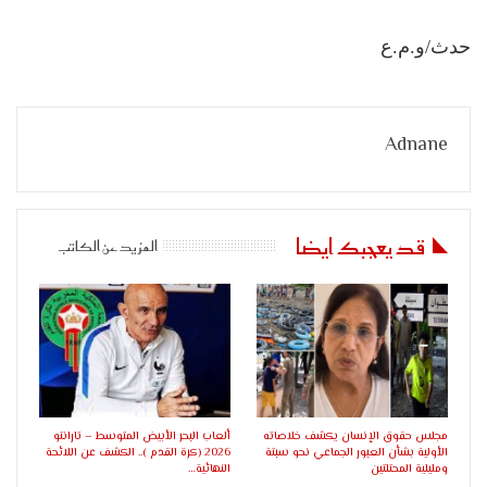
حدث/و.م.ع
Adnane
قد يعجبك ايضا
المزيد عن الكاتب
مجلس حقوق الإنسان يكشف خلاصاته
ألعاب البحر الأبيض المتوسط – تارانتو
الأولية بشأن العبور الجماعي نحو سبتة
2026 (كرة القدم ).. الكشف عن اللائحة
ومليلية المحتلتين
النهائية…