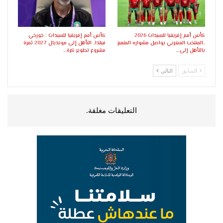
كأس أمم إفريقيا للسيدات 2026
كأس أمم إفريقيا للسيدات : خورخي
..المنتخب المغربي يواصل مشواره المتميز
فيلدا.. التأهل إلى مونديال 2027 ثمرة
بالتأهل إلى…
مشروع تطوير كرة…
السابق
التالي
التعليقات مغلقة.