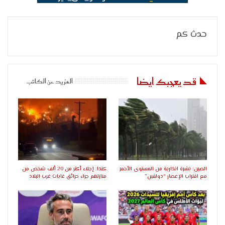
حدث كم
قد يعجبك ايضا
المزيد عن الكاتب
الصين: نشرة انذارية من المستوى الأحمر
كندا: إجلاء أكثر من 20 ألف شخص من
مع اقتراب الإعصار “دولفين”
منازلهم جراء حرائق غابات غرب البلاد