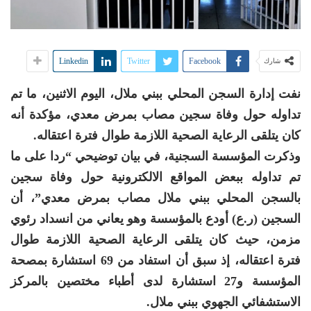
Linkedin
Twitter
Facebook
شارك
نفت إدارة السجن المحلي ببني ملال، اليوم الاثنين، ما تم
تداوله حول وفاة سجين مصاب بمرض معدي، مؤكدة أنه
كان يتلقى الرعاية الصحية اللازمة طوال فترة اعتقاله.
وذكرت المؤسسة السجنية، في بيان توضيحي “ردا على ما
تم تداوله ببعض المواقع الالكترونية حول وفاة سجين
بالسجن المحلي ببني ملال مصاب بمرض معدي”، أن
السجين (ر.ع) أودع بالمؤسسة وهو يعاني من انسداد رئوي
مزمن، حيث كان يتلقى الرعاية الصحية اللازمة طوال
فترة اعتقاله، إذ سبق أن استفاد من 69 استشارة بمصحة
المؤسسة و27 استشارة لدى أطباء مختصين بالمركز
الاستشفائي الجهوي ببني ملال.