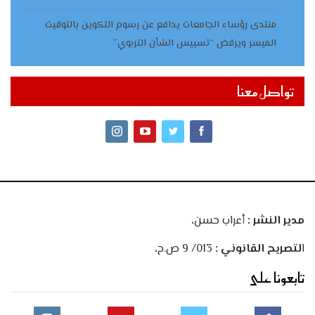
منتدى رؤساء الجامعات يدافع عن رسوم التكوين بالتوقيت
الميسر ويرفض “تسييس الشأن التربوي”
تواصل معنا
مدير النشر :
أعراب حسن،
ا
لتصريح القانوني :
013/ 9 ص.ح،
تابعونا على