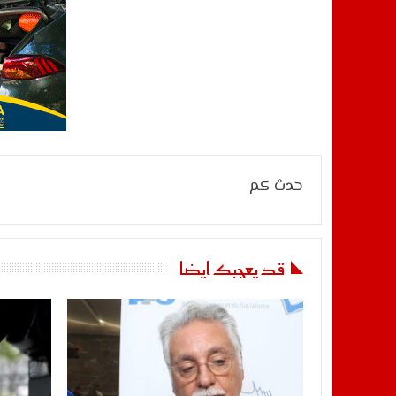
حدث كم
قد يعجبك ايضا