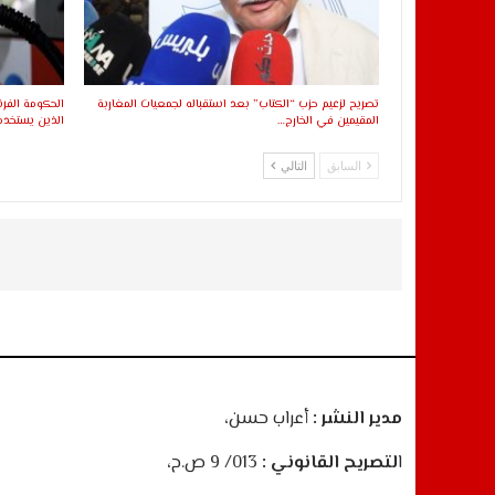
تصريح لزعيم حزب “الكتاب” بعد استقباله لجمعيات المغاربة
الحكومة الفر
المقيمين في الخارج…
الذين يستخدم
السابق
التالي
مدير النشر :
أعراب حسن،
ا
لتصريح القانوني :
013/ 9 ص.ح،