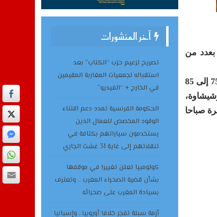
آخر المنشورات
 بعدد من
تصريح لزعيم حزب “الكتاب” بعد
استقباله لجمعيات المغاربة المقيمين
وأوضحت المديرية، في نشرة إنذارية من مستوى يقظة “برتقالي”، أنه من المتوقع تسجيل هبات رياح قوية من (75 إلى 85
في الخارج + “الفيديو”
وشيشاوة،
الحكومة الفرنسية تمدد دعم اقتناء
رة صباحا
الوقود المخصص للعمال الذين
يستخدمون سياراتهم بكثافة في
تنقلاتهم إلى غاية 31 غشت الجاري
كولومبيا تعلن تغييرا في موقفها
بشأن قضية الصحراء المغرب .. وتعترف
بسيادة المغرب على صحرائه
أزمة سبتة تفجر خلافا أوروبيا.. وإسبانيا