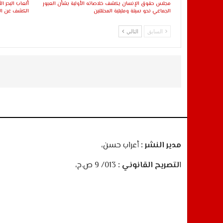
مجلس حقوق الإنسان يكشف خلاصاته الأولية بشأن العبور
الجماعي نحو سبتة ومليلية المحتلتين
الكشف عن اللا
السابق
التالي
مدير النشر :
أعراب حسن،
ا
لتصريح القانوني :
013/ 9 ص.ح،