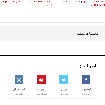
ألعاب البحر الأبيض المتوسط – تارانتو 2026 (كرة القدم )..
قرار جديد يضيف الحروف اللاتينية إلى لوحات ترقيم ا
ئحة النهائية…
بالمغرب
التعليقات مغلقة.
تابعونا على
فيسبوك
تويتر
يوتوب
انستغرام
إعجابات
متابعين
مشتركين
متابعين