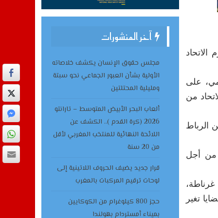
آخر المنشورات
 الاتحاد
مجلس حقوق الإنسان يكشف خلاصاته
الأولية بشأن العبور الجماعي نحو سبتة
مي، على
ومليلية المحتلتين
اتحاد من
ألعاب البحر الأبيض المتوسط – تارانتو
2026 (كرة القدم ).. الكشف عن
ن الرباط
اللائحة النهائية للمنتخب المغربي لأقل
من 20 سنة
 من أجل
قرار جديد يضيف الحروف اللاتينية إلى
لوحات ترقيم المركبات بالمغرب
ذي ينعقد في الفترة من 2 إلى 4 أبريل في غرناطة،
ايا تغير
حجز 800 كيلوغرام من الكوكايين
بميناء أمستردام بهولندا