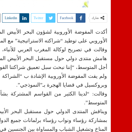
Linkedin
Twitter
Facebook
شارك
أكدت المفوضة الأوروبية لشؤون البحر الأبيض الم
الأوروبي على توطيد “شراكته الاستراتيجية” مع ال
وقالت في تصريح لوكالة المغرب العربي للأنباء،
هامش منتدى دولي حول مستقبل البحر الأبيض المتوس
أجل المتوسط، “إننا نبحث سبل تعميق شراكتنا القوي
ولم يفت المفوضة الأوروبية الإشادة ب “الشراكة ال
وبروكسيل في قضايا الهجرة بـ”النموذجي”.
وقالت: “لدينا الكثير من القواسم المشتركة بشأ
المتوسط”.
بمشاركة رؤساء ونواب رؤساء برلمانات جميع الدول 
المناخ وتشغيل الشباب والمساواة بين الجنسين في