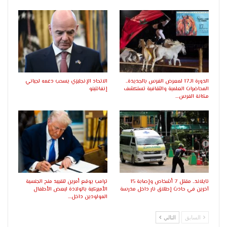
الدورة الـ17 لمعرض الفرس بالجديدة..
الاتحاد الإنجليزي يسحب دعمه لجياني
المحاضرات العلمية والثقافية تستكشف
إنفانتينو
مكانة الفرس…
تايلاند.. مقتل 7 أشخاص وإصابة 15
ترامب يوقع أمرين لتقييد منح الجنسية
آخرين في حادث إطلاق نار داخل مدرسة
الأميركية بالولادة لبعض الأطفال
المولودين داخل…
السابق
التالي