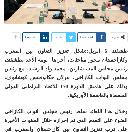
Linkedin
Twitter
Facebook
شارك
طشقند 6 ابريل::شكل تعزيز التعاون بين المغرب
وكازاخستان محور مباحثات، أجراها يومه الأحد بطشقند،
رئيس مجلس المستشارين، محمد ولد الرشيد، مع رئيس
مجلس النواب الكازاخي، ييرلان جكانوفيتش كوشانوف،
وذلك على هامش الدورة 150 للاتحاد البرلماني الدولي
المنعقدة بالعاصمة الأوزبكية.
وخلال هذا اللقاء، سلط رئيس مجلس النواب الكازاخي
الضوء على التقدم الذي تم إحرازه خلال السنوات الأخيرة
على درب تعزيز التعاون بين كازاخستان والمغرب في