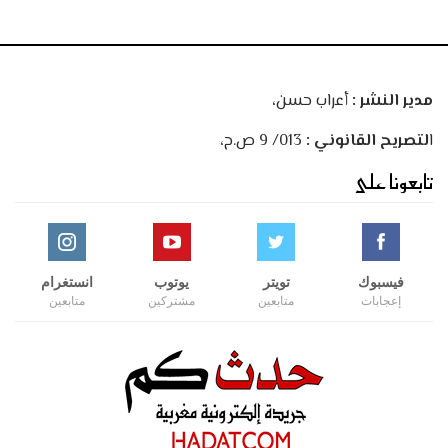
مدير النشر :
أعراب حسن،
ا
لتصريح القانوني :
013/ 9 ص.ح،
تابعونا على
فيسبوك
تويتر
يوتوب
انستغرام
إعجابات
متابعين
مشتركين
متابعين