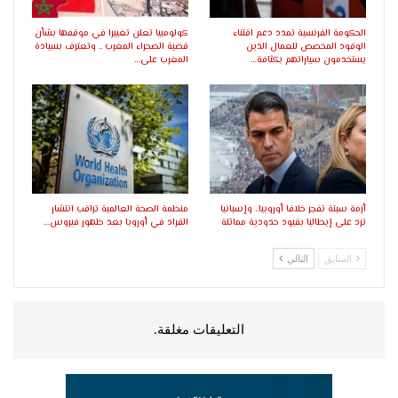
الحكومة الفرنسية تمدد دعم اقتناء
كولومبيا تعلن تغييرا في موقفها بشأن
الوقود المخصص للعمال الذين
قضية الصحراء المغرب .. وتعترف بسيادة
يستخدمون سياراتهم بكثافة…
المغرب على…
أزمة سبتة تفجر خلافا أوروبيا.. وإسبانيا
منظمة الصحة العالمية تراقب انتشار
ترد على إيطاليا بقيود حدودية مماثلة
القراد في أوروبا بعد ظهور فيروس…
السابق
التالي
التعليقات مغلقة.