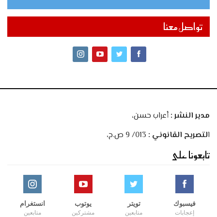
تواصل معنا
مدير النشر :
أعراب حسن،
ا
لتصريح القانوني :
013/ 9 ص.ح،
تابعونا على
فيسبوك
تويتر
يوتوب
انستغرام
إعجابات
متابعين
مشتركين
متابعين