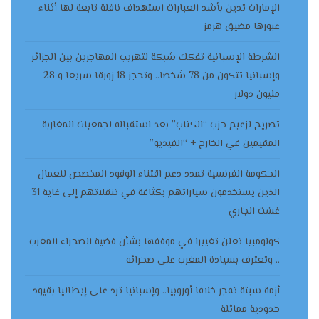
الإمارات تدين بأشد العبارات استهداف ناقلة تابعة لها أثناء
عبورها مضيق هرمز
الشرطة الإسبانية تفكك شبكة لتهريب المهاجرين بين الجزائر
وإسبانيا تتكون من 78 شخصا.. وتحجز 18 زورقا سريعا و 28
مليون دولار
تصريح لزعيم حزب “الكتاب” بعد استقباله لجمعيات المغاربة
المقيمين في الخارج + “الفيديو”
الحكومة الفرنسية تمدد دعم اقتناء الوقود المخصص للعمال
الذين يستخدمون سياراتهم بكثافة في تنقلاتهم إلى غاية 31
غشت الجاري
كولومبيا تعلن تغييرا في موقفها بشأن قضية الصحراء المغرب
.. وتعترف بسيادة المغرب على صحرائه
أزمة سبتة تفجر خلافا أوروبيا.. وإسبانيا ترد على إيطاليا بقيود
حدودية مماثلة