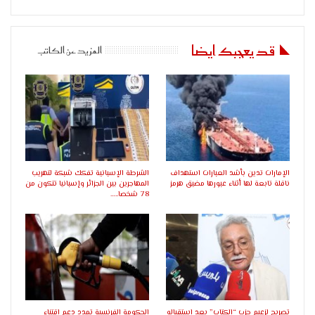
قد يعجبك ايضا
المزيد عن الكاتب
الإمارات تدين بأشد العبارات استهداف
الشرطة الإسبانية تفكك شبكة لتهريب
ناقلة تابعة لها أثناء عبورها مضيق هرمز
المهاجرين بين الجزائر وإسبانيا تتكون من
78 شخصا..…
تصريح لزعيم حزب “الكتاب” بعد استقباله
الحكومة الفرنسية تمدد دعم اقتناء