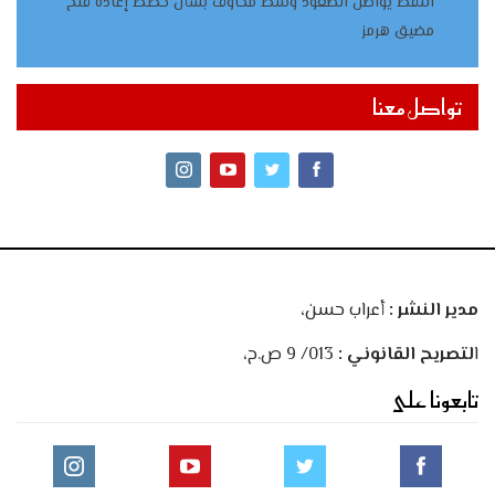
النفط يواصل الصعود وسط مخاوف بشأن خطط إعادة فتح
مضيق هرمز
تواصل معنا
مدير النشر :
أعراب حسن،
ا
لتصريح القانوني :
013/ 9 ص.ح،
تابعونا على