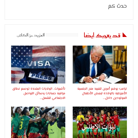
حدث كم
قد يعجبك ايضا
المزيد عن الكاتب
ترامب يوقع أمرين لتقييد منح الجنسية
تأشيرات.. الولايات المتحدة توسع نطاق
الأميركية بالولادة لبعض الأطفال
مراقبة حسابات وسائل التواصل
المولودين داخل…
الاجتماعي لتشمل…