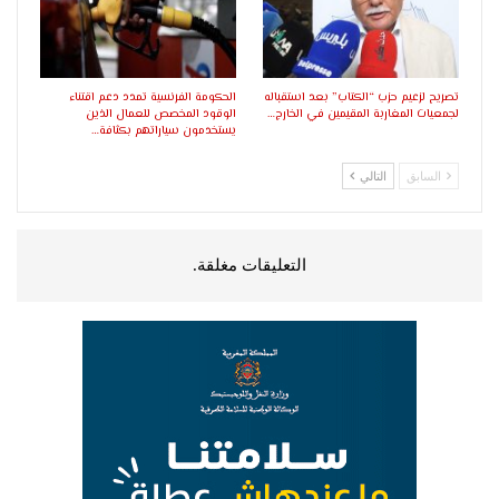
تصريح لزعيم حزب “الكتاب” بعد استقباله
الحكومة الفرنسية تمدد دعم اقتناء
لجمعيات المغاربة المقيمين في الخارج…
الوقود المخصص للعمال الذين
يستخدمون سياراتهم بكثافة…
السابق
التالي
التعليقات مغلقة.