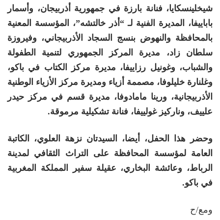
شيخلينسكايا، فنانة بارزة في جمهورية أذربيجان، وأسمار
باباييفا، المديرة الفنية لـ “أذر خالتشه”، المؤسسة المعنية
بالمحافظة والنهوض بنسج السجاد الأذربيجاني، وفيروزة
سلطان زاد، مديرة المركز الجمهوري لتنمية الطفولة
والشباب، وغونيل رزاييفا، مديرة مركز الكتاب في باكو،
وغلنارة خليلوفا، مصممة أزياء ومديرة مركز الأزياء الوطنية
الأذربيجانية، ورينا مامادوفا، مديرة قسم في مركز حيدر
علييف، وناركيز غولييفا، فنانة تشكيلية مرموقة.
وحضر هذا الحفل، أيضا، السيدتان نزهة العلوي، الكاتبة
العامة لمؤسسة المحافظة على التراث الثقافي لمدينة
الرباط، وعائشة البخاري، عقيلة سفير المملكة المغربية
في باكو.
ومع/ح