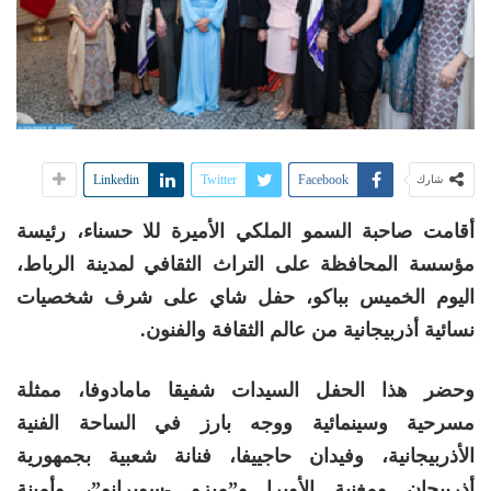
Linkedin
Twitter
Facebook
شارك
أقامت صاحبة السمو الملكي الأميرة للا حسناء، رئيسة
مؤسسة المحافظة على التراث الثقافي لمدينة الرباط،
اليوم الخميس بباكو، حفل شاي على شرف شخصيات
نسائية أذربيجانية من عالم الثقافة والفنون.
وحضر هذا الحفل السيدات شفيقا مامادوفا، ممثلة
مسرحية وسينمائية ووجه بارز في الساحة الفنية
الأذربيجانية، وفيدان حاجييفا، فنانة شعبية بجمهورية
أذربيجان ومغنية الأوبرا و”ميزو -سوبرانو”، وأمينة