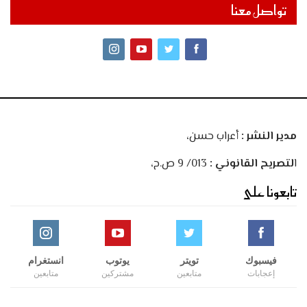
تواصل معنا
مدير النشر :
أعراب حسن،
ا
لتصريح القانوني :
013/ 9 ص.ح،
تابعونا على
فيسبوك
تويتر
يوتوب
انستغرام
إعجابات
متابعين
مشتركين
متابعين