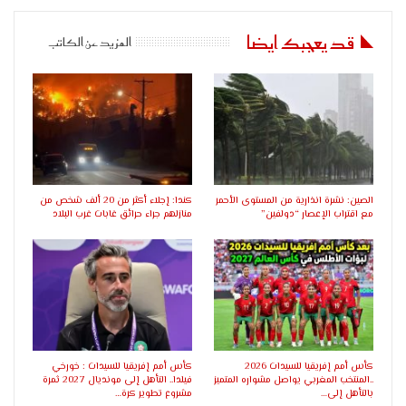
قد يعجبك ايضا
المزيد عن الكاتب
الصين: نشرة انذارية من المستوى الأحمر
كندا: إجلاء أكثر من 20 ألف شخص من
مع اقتراب الإعصار “دولفين”
منازلهم جراء حرائق غابات غرب البلاد
كأس أمم إفريقيا للسيدات 2026
كأس أمم إفريقيا للسيدات : خورخي
..المنتخب المغربي يواصل مشواره المتميز
فيلدا.. التأهل إلى مونديال 2027 ثمرة
بالتأهل إلى…
مشروع تطوير كرة…