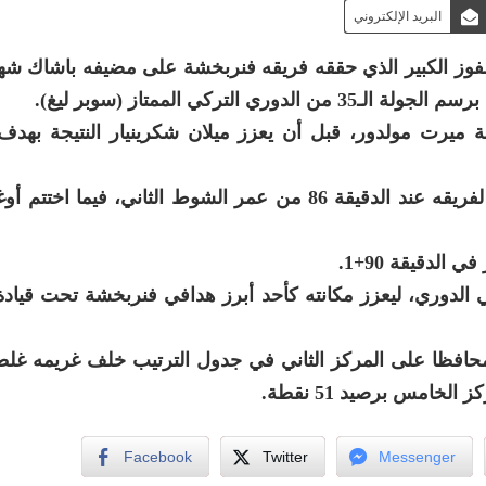
البريد الإلكتروني
لتركي الممتاز (سوبر ليغ).
خشة التسجيل في الدقيقة 44 بواسطة ميرت مولدور، قبل أن يعزز ميلان شكرينيار النتيجة 
وتمكن يوسف النصيري من تسجيل الهدف الثالث لفريقه عند الدقيقة 86 من عمر الشوط الثاني، فيم
لدقيقة 90+1.
 هدفا هذا الموسم في الدوري، ليعزز مكانته كأحد أبرز هدافي فنربخشة تحت قي
 رفع فنربخشة رصيده إلى 78 نقطة، محافظا على المركز الثاني في جدول الترتيب خلف غريم
Facebook
Twitter
Messenger