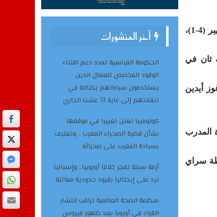
وقع الدولي المغربي، يوسف النصيري، هدفا في الفوز الكبير الذي حققه فريقه فنربخشة على مضيفه باشاك شهير (4-1)،
آخر المنشورات
بهدف ثان في
الحكومة الفرنسية تمدد دعم اقتناء
الوقود المخصص للعمال الذين
يستخدمون سياراتهم بكثافة في
ا اختتم أوغوز أيدين
تنقلاتهم إلى غاية 31 غشت الجاري
كولومبيا تعلن تغييرا في موقفها
ادة المدرب
بشأن قضية الصحراء المغرب .. وتعترف
بسيادة المغرب على صحرائه
ه غلطة سراي
أزمة سبتة تفجر خلافا أوروبيا.. وإسبانيا
ترد على إيطاليا بقيود حدودية مماثلة
منظمة الصحة العالمية تراقب انتشار
القراد في أوروبا بعد ظهور فيروس