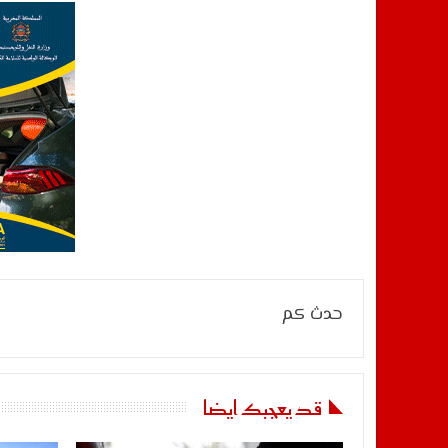
حدث كم
قد يعجبك ايضا