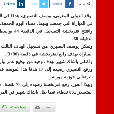
Linkedin
Twitter
Facebook
شارك
في المباراة التي جمعت بينهما، مساء اليوم الجمعة، برسم الجولة الـ35 من الدوري ا
وافتتح فنرب
الدقيقة 60.
المباراة بهدف رابع لفنربخشة في دقيقة (90+3).
واكتفى باشاك شهير بهدف وحيد من توقيع عمر بياز في ا
ورفع النصيري رصيده إلى 17
البرتغالي جوزيه مورينيو.
وبهذا الفوز،
المتصدر بـ83 نقطة، فيما ظل باشاك شهير في المركز الخامس برصيد 51 نقطة.
WhatsApp
Email