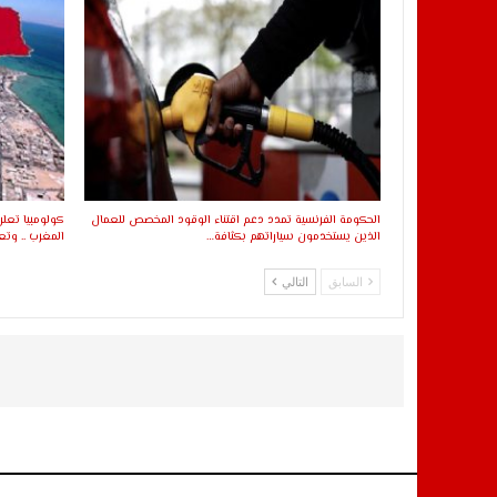
الحكومة الفرنسية تمدد دعم اقتناء الوقود المخصص للعمال
كولومبيا تعل
الذين يستخدمون سياراتهم بكثافة…
المغرب .. وت
السابق
التالي