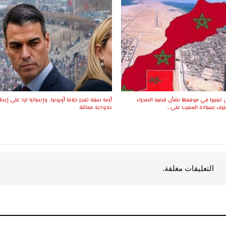
ن تغييرا في موقفها بشأن قضية الصحراء
أزمة سبتة تفجر خلافا أوروبيا.. وإسبانيا ترد على إيطا
عترف بسيادة المغرب على…
حدودية مماثلة
التعليقات مغلقة.