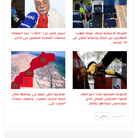
الشرطة الإسبانية تفكك شبكة لتهريب
تصريح لزعيم حزب “الكتاب” بعد استقباله
المهاجرين بين الجزائر وإسبانيا تتكون من
لجمعيات المغاربة المقيمين في الخارج…
78 شخصا..…
الحكومة الفرنسية تمدد دعم اقتناء
كولومبيا تعلن تغييرا في موقفها بشأن
الوقود المخصص للعمال الذين
قضية الصحراء المغرب .. وتعترف بسيادة
يستخدمون سياراتهم بكثافة…
المغرب على…
السابق
التالي