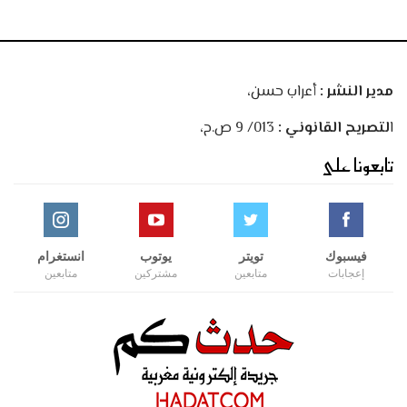
مدير النشر :
أعراب حسن،
ا
لتصريح القانوني :
013/ 9 ص.ح،
تابعونا على
فيسبوك
تويتر
يوتوب
انستغرام
إعجابات
متابعين
مشتركين
متابعين