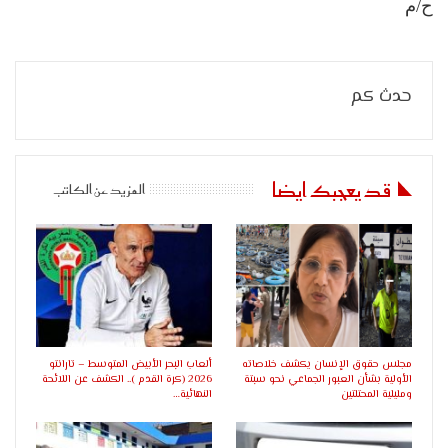
ح/م
حدث كم
قد يعجبك ايضا
المزيد عن الكاتب
مجلس حقوق الإنسان يكشف خلاصاته
ألعاب البحر الأبيض المتوسط – تارانتو
الأولية بشأن العبور الجماعي نحو سبتة
2026 (كرة القدم ).. الكشف عن اللائحة
ومليلية المحتلتين
النهائية…