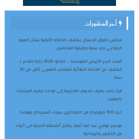
آخر المنشورات
مجلس حقوق الإنسان يكشف خلاصاته الأولية بشأن العبور
الجماعي نحو سبتة ومليلية المحتلتين
ألعاب البحر الأبيض المتوسط – تارانتو 2026 (كرة القدم )..
الكشف عن اللائحة النهائية للمنتخب المغربي لأقل من 20
سنة
قرار جديد يضيف الحروف اللاتينية إلى لوحات ترقيم المركبات
بالمغرب
حجز 800 كيلوغرام من الكوكايين بميناء أمستردام بهولندا
موسم مولاي عبد الله أمغار يفتتح أنشطته الدينية في أجواء
من الخشوع والروحانية