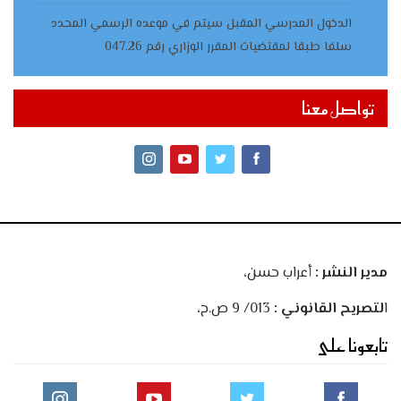
الدخول المدرسي المقبل سیتم في موعده الرسمي المحدد
سلفا طبقا لمقتضیات المقرر الوزاري رقم 047.26
تواصل معنا
مدير النشر :
أعراب حسن،
ا
لتصريح القانوني :
013/ 9 ص.ح،
تابعونا على