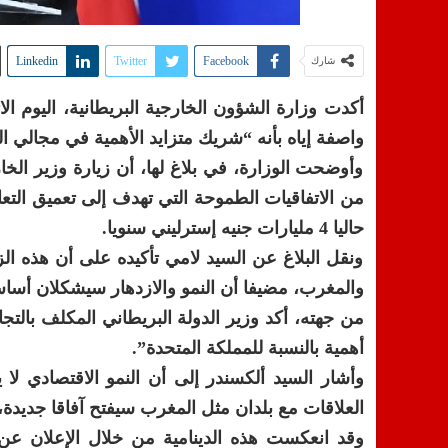
Linkedin
Twitter
Facebook
شارك
أكدت وزارة الشؤون الخارجية البريطانية، اليوم الا
واصفة إياه بأنه “شريك متزايد الأهمية في مجالي الت
وأوضحت الوزارة، في بلاغ لها، أن زيارة وزير الخ
من الاتفاقيات الطموحة التي تهدف إلى تعميق التعاو
حاليا 4 مليارات جنيه إسترليني سنويا.
ونقل البلاغ عن السيد لامي تأكيده على أن هذه الز
والمغرب، مضيفا أن النمو والازدهار سيشكلان أساس
من جهته، أكد وزير الدولة البريطاني المكلف بالتج
أهمية بالنسبة للمملكة المتحدة”.
وأشار السيد ألكسندر إلى أن النمو الاقتصادي لا 
العلاقات مع بلدان مثل المغرب سيفتح آفاقا جديد
وقد انعكست هذه الدينامية من خلال الإعلان عن 