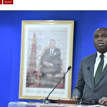
الواجهة
م