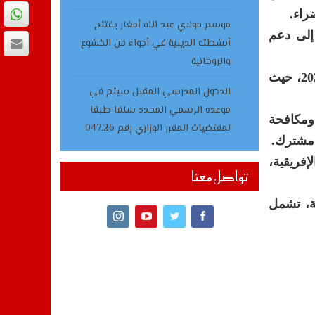
ضراء.
موسم مولاي عبد الله أمغار يفتتح
ه إسترليني، يهدف إلى دعم
أنشطته الدينية في أجواء من الخشوع
والروحانية
ويعد مجال الرياضة أيضا محورا مركزيا في هذا التعاون، لاسيما في إطار التحضيرات لكأس العالم لكرة القدم 2030، حيث
الدخول المدرسي المقبل سیتم في
موعده الرسمي المحدد سلفا طبقا
ومكافحة
لمقتضیات المقرر الوزاري رقم 047.26
 مشترك.
إفريقية،
تواصل معنا
ة، تشمل