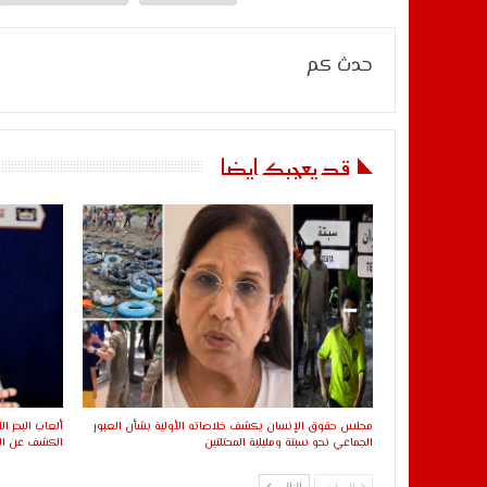
حدث كم
قد يعجبك ايضا
مجلس حقوق الإنسان يكشف خلاصاته الأولية بشأن العبور
الجماعي نحو سبتة ومليلية المحتلتين
الكشف عن اللا
السابق
التالي