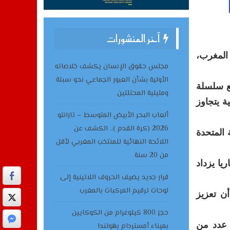
آخر المنشورات
 المغرب،
مجلس حقوق الإنسان يكشف خلاصاته
الأولية بشأن العبور الجماعي نحو سبتة
يع سلسلة
ومليلية المحتلتين
ة يتجاوز
ألعاب البحر الأبيض المتوسط – تارانتو
2026 (كرة القدم ).. الكشف عن
 المتحدة
اللائحة النهائية للمنتخب المغربي لأقل
من 20 سنة
يا يزداد
قرار جديد يضيف الحروف اللاتينية إلى
لوحات ترقيم المركبات بالمغرب
أن تعزيز
حجز 800 كيلوغرام من الكوكايين
 عدد من
بميناء أمستردام بهولندا