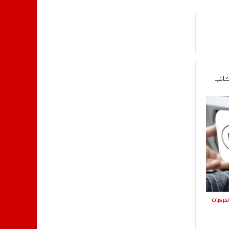
كاتب
لمركبات