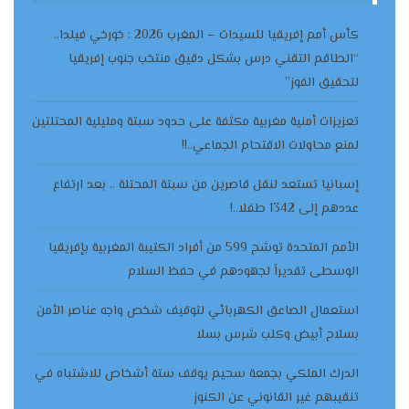
كأس أمم إفريقيا للسيدات – المغرب 2026 : خورخي فيلدا..
“الطاقم التقني درس بشكل دقيق منتخب جنوب إفريقيا
لتحقيق الفوز”
تعزيزات أمنية مغربية مكثفة على حدود سبتة ومليلية المحتلتين
لمنع محاولات الاقتحام الجماعي..!!
إسبانيا تستعد لنقل قاصرين من سبتة المحتلة .. بعد ارتفاع
عددهم إلى 1342 طفلا..!
الأمم المتحدة توشح 599 من أفراد الكتيبة المغربية بإفريقيا
الوسطى تقديراً لجهودهم في حفظ السلام
استعمال الصاعق الكهربائي لتوقيف شخص واجه عناصر الأمن
بسلاح أبيض وكلب شرس بسلا
الدرك الملكي بجمعة سحيم يوقف ستة أشخاص للاشتباه في
تنقيبهم غير القانوني عن الكنوز