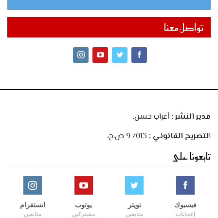
تواصل معنا
مدير النشر :
أعراب حسن،
ا
لتصريح القانوني :
013/ 9 ص.ح،
تابعونا على
فيسبوك
تويتر
يوتوب
انستغرام
إعجابات
متابعين
مشتركين
متابعين