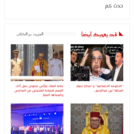
حدث كم
قد يعجبك ايضا
المزيد عن الكاتب
“الحكومة الاجتماعية” و”ضحايا سبتة
جلالة الملك يترأس بتطوان حفل أداء
المحتلة”بين عبدالرحيم…
القسم للضباط المتخرجين من المدارس
والمعاهد العليا…