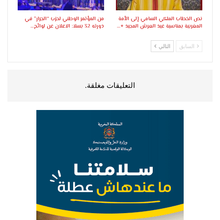
نص الخطاب الملكي السامي إلى الأمة
من المؤتمر الوطني لحزب “الجرار” في
المغربية بمناسبة عيد العرش المجيد +…
دورته 32 بسلا: الاعلان عن لوائح…
السابق
التالي
التعليقات مغلقة.