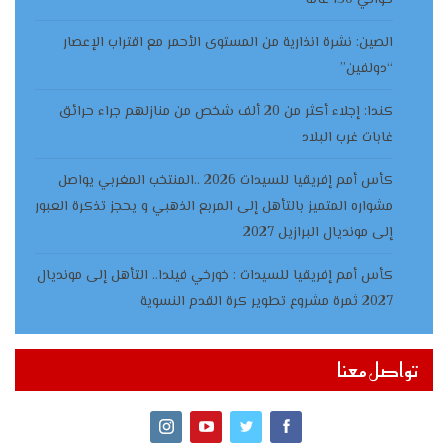
حوالي 150 عاما
الصين: نشرة انذارية من المستوى الأحمر مع اقتراب الإعصار
“دولفين”
كندا: إجلاء أكثر من 20 ألف شخص من منازلهم جراء حرائق
غابات غرب البلاد
كأس أمم إفريقيا للسيدات 2026 ..المنتخب المغربي يواصل
مشواره المتميز بالتأهل إلى المربع الذهبي و يحجز تذكرة العبور
إلى مونديال البرازيل 2027
كأس أمم إفريقيا للسيدات : خورخي فيلدا.. التأهل إلى مونديال
2027 ثمرة مشروع تطوير كرة القدم النسوية
تواصل معنا