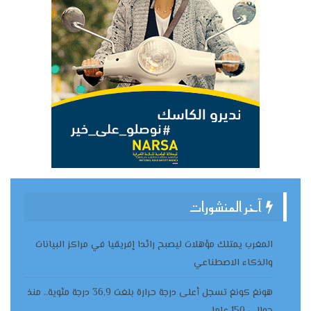
آخر المنشورات
المغرب يمتلك مؤهلات ليصبح رائدا إفريقيا في مراكز البيانات
والذكاء الاصطناعي
هونغ كونغ تسجل أعلى درجة حرارة بلغت 36,9 درجة مئوية.. منذ