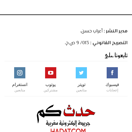
مدير النشر :
أعراب حسن،
ا
لتصريح القانوني :
013/ 9 ص.ح،
تابعونا على
فيسبوك
تويتر
يوتوب
انستغرام
إعجابات
متابعين
مشتركين
متابعين