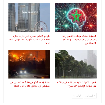
المغرب يمتلك مؤهلات ليصبح رائدا
هونغ كونغ تسجل أعلى درجة حرارة
إفريقيا في مراكز البيانات والذكاء
بلغت 36,9 درجة مئوية.. منذ حوالي 150
الاصطناعي
عاما
الصين: نشرة انذارية من المستوى الأحمر
كندا: إجلاء أكثر من 20 ألف شخص من
مع اقتراب الإعصار “دولفين”
منازلهم جراء حرائق غابات غرب البلاد
السابق
التالي