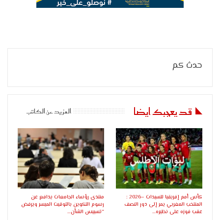
حدث كم
قد يعجبك ايضا
المزيد عن الكاتب
كأس أمم إفريقيا للسيدات –2026 :
منتدى رؤساء الجامعات يدافع عن
المنتخب المغربي يمر إلى دور النصف
رسوم التكوين بالتوقيت الميسر ويرفض
عقب فوزه على نظيره…
“تسييس الشأن…