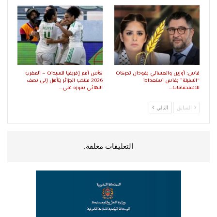
فاس: أوزين والعسالي يقودان تحركات
كأس أمم إفريقيا للسيدات – المغرب
“السنبلة” بفاس استعدادا
2026 منتخب الجزائر يتأهل إلى نصف
للاستحقاقات…
النهائي بفوزه على…
السابق
التالي
التعليقات مغلقة.