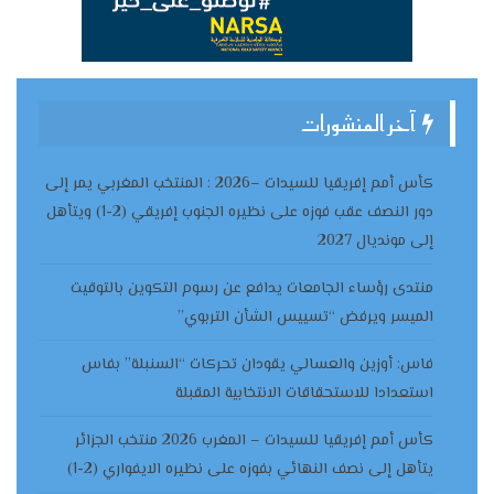
آخر المنشورات
كأس أمم إفريقيا للسيدات –2026 : المنتخب المغربي يمر إلى
دور النصف عقب فوزه على نظيره الجنوب إفريقي (2-1) ويتأهل
إلى مونديال 2027
منتدى رؤساء الجامعات يدافع عن رسوم التكوين بالتوقيت
الميسر ويرفض “تسييس الشأن التربوي”
فاس: أوزين والعسالي يقودان تحركات “السنبلة” بفاس
استعدادا للاستحقاقات الانتخابية المقبلة
كأس أمم إفريقيا للسيدات – المغرب 2026 منتخب الجزائر
يتأهل إلى نصف النهائي بفوزه على نظيره الايفواري (2-1)