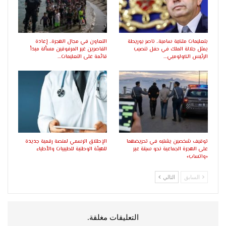
بتعليمات ملكية سامية.. ناصر بوريطة
التعاون في مجال الهجرة.. إعادة
يمثل جلالة الملك في حفل تنصيب
القاصرين غير المرفوقين مسألة مبدأ
الرئيس الكولومبي…
قائمة على التعليمات…
توقيف شخصين يشتبه في تحريضهما
الإطلاق الرسمي لمنصة رقمية جديدة
على الهجرة الجماعية نحو سبتة عبر
للهيئة الوطنية للطبيبات والأطباء
«واتساب»
السابق
التالي
التعليقات مغلقة.