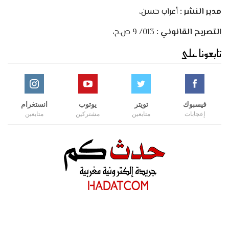
مدير النشر :
أعراب حسن،
ا
لتصريح القانوني :
013/ 9 ص.ح،
تابعونا على
فيسبوك
تويتر
يوتوب
انستغرام
إعجابات
متابعين
مشتركين
متابعين