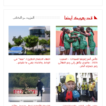
قد يعجبك ايضا
المزيد عن الكاتب
كأس أمم إفريقيا للسيدات – المغرب
انتهاء الاجتماع الطارئ لـ “فيفا” في
2026 : مالاوي يتأهل إلى ربع النهائي
الرباط.. والاتحاد ينفي ما نشرتع…
رغم خسارته أمام…