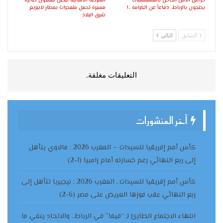
حراس الأمن الخاص بالمستشفيات
الشرطة الألمانية تبطل مفعول طائرة
يحتجون بالرباط.. دفاعاً عن الكرامة ..!
مسيرة تحمل متفجرات بمطار لايبزيغ
شرق البلاد
السابق
التالي
التعليقات مغلقة.
آخر المنشورات
كأس أمم إفريقيا للسيدات – المغرب 2026 : مالاوي يتأهل
إلى ربع النهائي رغم خسارته أمام زامبيا (1-2)
كأس أمم إفريقيا للسيدات ـ المغرب 2026 : نيجيريا تتأهل إلى
ربع النهائي عقب فوزها العريض على مصر (6-2)
انتهاء الاجتماع الطارئ لـ “فيفا” في الرباط.. والاتحاد ينفي ما