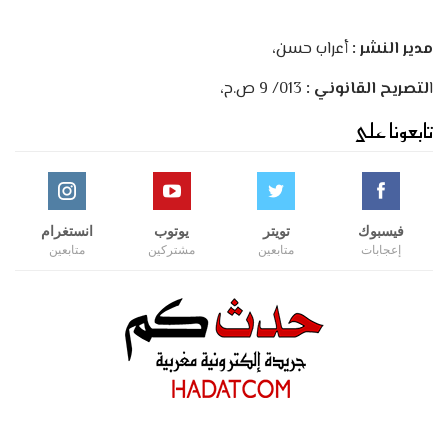
مدير النشر :
أعراب حسن،
ا
لتصريح القانوني :
013/ 9 ص.ح،
تابعونا على
فيسبوك
تويتر
يوتوب
انستغرام
إعجابات
متابعين
مشتركين
متابعين