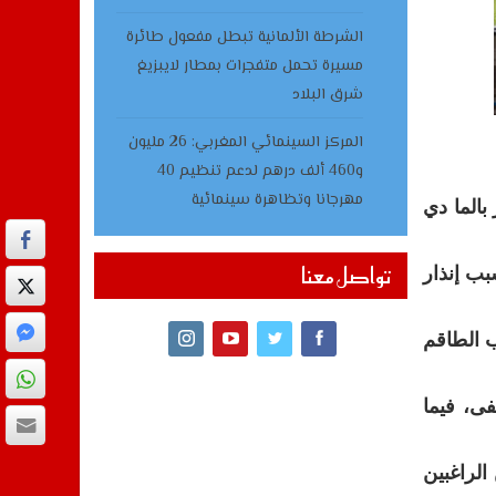
الشرطة الألمانية تبطل مفعول طائرة
مسيرة تحمل متفجرات بمطار لايبزيغ
شرق البلاد
المركز السينمائي المغربي: 26 مليون
و460 ألف درهم لدعم تنظيم 40
مهرجانا وتظاهرة سينمائية
بالما دي
تواصل معنا
بب إنذار
ب الطاقم
تشفى، فيما
الراغبين