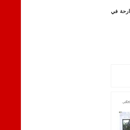
بارحة في
كاتب