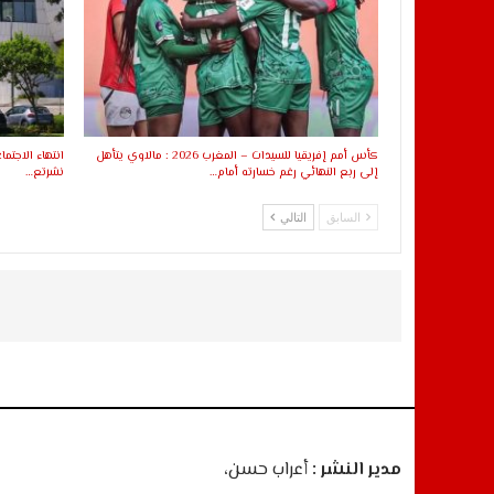
كأس أمم إفريقيا للسيدات – المغرب 2026 : مالاوي يتأهل
انتهاء الاجتما
إلى ربع النهائي رغم خسارته أمام…
نشرتع…
السابق
التالي
مدير النشر :
أعراب حسن،