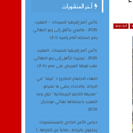
آخر المنشورات
كأس أمم إفريقيا للسيدات – المغرب
ة
أخبار دولية
2026 : مالاوي يتأهل إلى ربع النهائي
رغم خسارته أمام زامبيا (1-2)
كأس أمم إفريقيا للسيدات ـ المغرب
2026 : نيجيريا تتأهل إلى ربع النهائي
عقب فوزها العريض على مصر (6-2)
انتهاء الاجتماع الطارئ لـ “فيفا” في
الرباط.. والاتحاد ينفي ما نشرتع
“صحيفة التايمز البريطانية” حول وعد
المغرب باستضافة نهائي مونديال
2030
حراس الأمن الخاص بالمستشفيات
يحتجون بالرباط.. دفاعاً عن الكرامة ..!