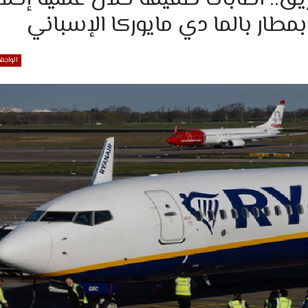
بمطار بالما دي مايوركا الإسباني
الواجه