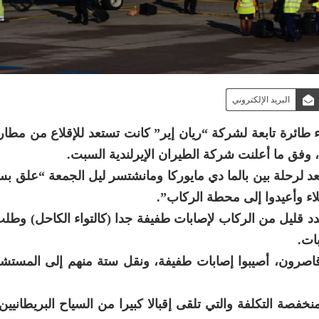
البريد الإلكتروني
ائرة تابعة لشركة “ريان إير” كانت تستعد للإقلاع من مطار 
ا، وفق ما أعلنت شركة الطيران الإيرلندية السبت.
 لرحلة بين بالما دي مايوركا ومانشتسر ليل الجمعة “علق بس
اء وأعيدوا إلى محطة الركاب”.
عدد قليل من الركاب لإصابات طفيفة جدا (كالتواء الكاحل) وطل
ات.
محلية أن 18 شخصا، كلهم قاصرون، أصيبوا إصابات طفيفة، ونقل ستة منهم إلى المس
صة التكلفة والتي تلقى إقبالا كبيرا من السياح البريطانيين 