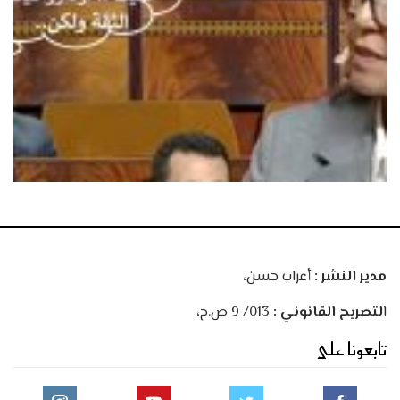
مدير النشر :
أعراب حسن،
ا
لتصريح القانوني :
013/ 9 ص.ح،
تابعونا على