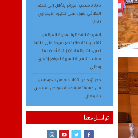
2026 منتخب الجزائر يتأهل إلى نصف
النهائي بفوزه على نظيره الايفواري
(2-1)
الشرطة القضائية بمدينة العرائش
تفتح بحثا قضائيا مع سيدة على خلفية
تصريحات واتهامات زائفة أدلت بها
مرشحة للهجرة السرية لموقع إخباري
وطني
حجز أزيد من 400 كلغ من الكوكايين
في عملية أمنية قبالة سواحل سينيس
بالبرتغال
تواصل معنا