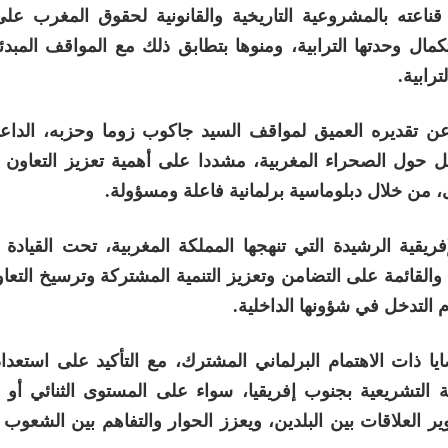
ناعته بالمشروعية التاريخية والقانونية لحقوق المغرب على 
مال وحدتها الترابية، ومنوها بتطابق ذلك مع المواقف المبدئ
ترابية.
ن تقديره العميق لمواقف السيد جاكوب زوما وحزبه، الداع
 حول الصحراء المغربية، مشددا على أهمية تعزيز التعاون ا
ى، من خلال دبلوماسية برلمانية فاعلة ومسؤولة.
فريقية الرشيدة التي تنهجها المملكة المغربية، تحت القيادة 
القائمة على التضامن وتعزيز التنمية المشتركة وترسيخ التع
 التدخل في شؤونها الداخلية.
يا ذات الاهتمام البرلماني المشترك، مع التأكيد على استع
التشريعية بجنوب إفريقيا، سواء على المستوى الثنائي أو 
ر العلاقات بين البلدين، ويعزز الحوار والتفاهم بين الشعوب ا