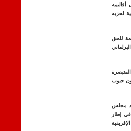
أقاليمه
ية لحزبه
مة للحق
لبرلماني
المتبصرة
اون جنوب
داد مجلس
في إطار
لإفريقية