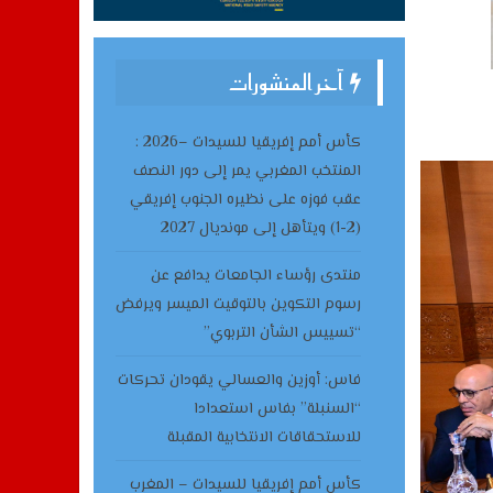
آخر المنشورات
كأس أمم إفريقيا للسيدات –2026 :
المنتخب المغربي يمر إلى دور النصف
عقب فوزه على نظيره الجنوب إفريقي
(2-1) ويتأهل إلى مونديال 2027
منتدى رؤساء الجامعات يدافع عن
رسوم التكوين بالتوقيت الميسر ويرفض
“تسييس الشأن التربوي”
فاس: أوزين والعسالي يقودان تحركات
“السنبلة” بفاس استعدادا
للاستحقاقات الانتخابية المقبلة
كأس أمم إفريقيا للسيدات – المغرب