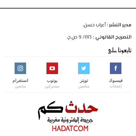
مدير النشر :
أعراب حسن،
ا
لتصريح القانوني :
013/ 9 ص.ح،
تابعونا على
فيسبوك
تويتر
يوتوب
انستغرام
إعجابات
متابعين
مشتركين
متابعين