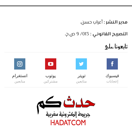
مدير النشر :
أعراب حسن،
ا
لتصريح القانوني :
013/ 9 ص.ح،
تابعونا على
فيسبوك
تويتر
يوتوب
انستغرام
إعجابات
متابعين
مشتركين
متابعين