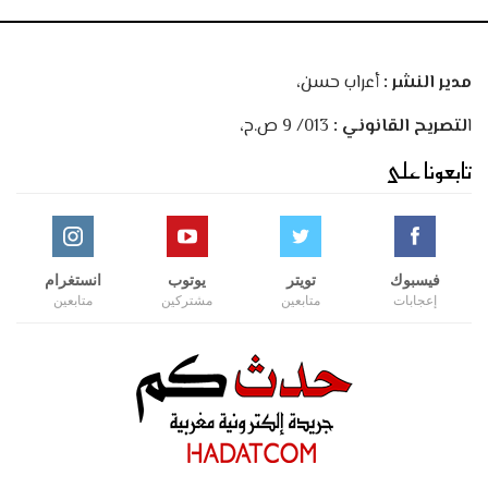
مدير النشر :
أعراب حسن،
ا
لتصريح القانوني :
013/ 9 ص.ح،
تابعونا على
فيسبوك
تويتر
يوتوب
انستغرام
إعجابات
متابعين
مشتركين
متابعين